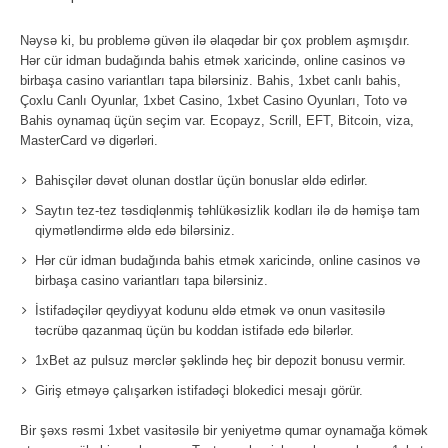
Nəysə ki, bu problemə güvən ilə əlaqədar bir çox problem aşmışdır.
Hər cür idman budağında bahis etmək xaricində, online casinos və
birbaşa casino variantları tapa bilərsiniz. Bahis, 1xbet canlı bahis,
Çoxlu Canlı Oyunlar, 1xbet Casino, 1xbet Casino Oyunları, Toto və
Bahis oynamaq üçün seçim var. Ecopayz, Scrill, EFT, Bitcoin, viza,
MasterCard və digərləri.
Bahisçilər dəvət olunan dostlar üçün bonuslar əldə edirlər.
Saytın tez-tez təsdiqlənmiş təhlükəsizlik kodları ilə də həmişə tam
qiymətləndirmə əldə edə bilərsiniz.
Hər cür idman budağında bahis etmək xaricində, online casinos və
birbaşa casino variantları tapa bilərsiniz.
İstifadəçilər qeydiyyat kodunu əldə etmək və onun vasitəsilə
təcrübə qazanmaq üçün bu koddan istifadə edə bilərlər.
1xBet az pulsuz mərclər şəklində heç bir depozit bonusu vermir.
Giriş etməyə çalışarkən istifadəçi blokedici mesajı görür.
Bir şəxs rəsmi 1xbet vasitəsilə bir yeniyetmə qumar oynamağa kömək