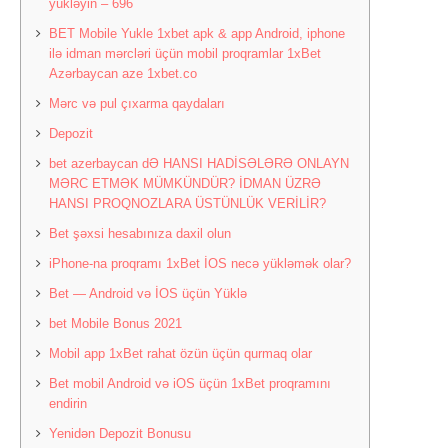
yükləyin – 696
BET Mobile Yukle 1xbet apk & app Android, iphone
ilə idman mərcləri üçün mobil proqramlar 1xBet
Azərbaycan aze 1xbet.co
Mərc və pul çıxarma qaydaları
Depozit
bet azerbaycan dƏ HANSI HADİSƏLƏRƏ ONLAYN
MƏRC ETMƏK MÜMKÜNDÜR? İDMAN ÜZRƏ
HANSI PROQNOZLARA ÜSTÜNLÜK VERİLİR?
Bet şəxsi hesabınıza daxil olun
iPhone-na proqramı 1xBet İOS necə yükləmək olar?
Bet — Android və İOS üçün Yüklə
bet Mobile Bonus 2021
Mobil app 1xBet rahat özün üçün qurmaq olar
Bet mobil Android və iOS üçün 1xBet proqramını
endirin
Yenidən Depozit Bonusu