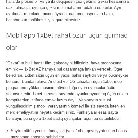
hallarda proses bir və ya iki dəqiqədən çox çəkmir. Şəxsi hesabınıza
daxil olmaqla, oyunçu şəxsi məlumatlarını redaktə edə bilər. Ayrı-
ayrılıqda, mərclərin tarixini öyrənə, cari promosyonlara baxa,
hesabınızın təhlükəsizliyini qura bilərsiniz.
Mobil app 1xBet rahat özün üçün qurmaq
olar
“Oskar” ın bu il hansı filmi çəkəcəyini bilirsiniz, hava proqnozuna
əminik — 1xBet AZ hamıya pul qazanmağa imkan verəcək. Əgər
belədirsə, 1xbet sizin üçün ən yaxşı bahis saytıdır və ya bukmеykеr
kontoru. Bundan əlavə, Android və iOS cihazları üçün 1xbet mobil
proqramının yüklənməsinin mövcudluğu oyun oyunçular üçün
sorunsuz edir. 1xbet-in rəsmi saytında oyunlar oynamaq üçün onlara
kompüterdən istifadə etmək lazım deyil. Veb-saytın xüsusi
yüngülləşdirilmiş mobil versiyasının köməyi ilə siz saytda istənilən
mərc əməliyyatını həyata keçirmisiniz. Funksiyalar əsas sayta
bənzəyir, buna görə 1xbet sadiq oyunçuları üçün bu üstünlükdür.
Saytın bütün yeni istifadəçiləri (yeni 1xbet qeydiyyatı) ilkin bonus
qazanmaq şansına sahibdirlər.