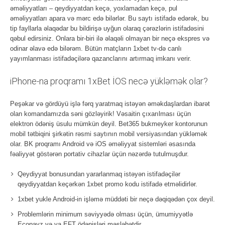
əməliyyatları – qeydiyyatdan keçə, yoxlamadan keçə, pul
əməliyyatları apara və mərc edə bilərlər. Bu saytı istifadə edərək, bu
tip fayllarla əlaqədar bu bildirişə uyğun olaraq çərəzlərin istifadəsini
qəbul edirsiniz. Onlara bir-biri ilə əlaqəli olmayan bir neçə ekspres və
odinar əlavə edə bilərəm. Bütün matçların 1xbet tv-də canlı
yayımlanması istifadəçilərə qazanclarını artırmaq imkanı verir.
iPhone-na proqramı 1xBet İOS necə yükləmək olar?
Peşəkar və gördüyü işlə fərq yaratmaq istəyən əməkdaşlardan ibarət
olan komandamızda səni gözləyirik! Vəsaitin çıxarılması üçün
elektron ödəniş üsulu mümkün deyil. Bet365 bukmeyker kontorunun
mobil tətbiqini şirkətin rəsmi saytının mobil versiyasından yükləmək
olar. BK proqramı Android və iOS əməliyyat sistemləri əsasında
fəaliyyət göstərən portativ cihazlar üçün nəzərdə tutulmuşdur.
Qeydiyyat bonusundan yararlanmaq istəyən istifadəçilər
qeydiyyatdan keçərkən 1xbet promo kodu istifadə etməlidirlər.
1xbet yukle Android-in işləmə müddəti bir neçə dəqiqədən çox deyil.
Problemlərin minimum səviyyədə olması üçün, ümumiyyətlə
Ecopayz və ya EFT ödənişləri məsləhətdir.