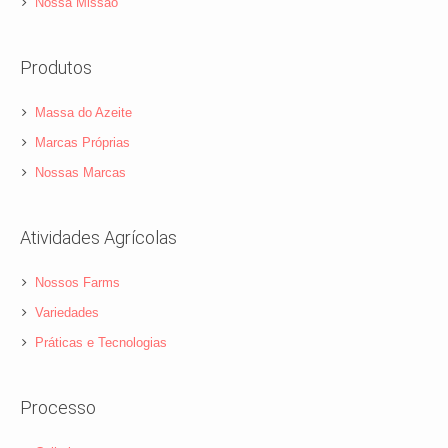
Nossa Missão
Produtos
Massa do Azeite
Marcas Próprias
Nossas Marcas
Atividades Agrícolas
Nossos Farms
Variedades
Práticas e Tecnologias
Processo