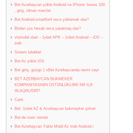
Bet Azərbaycan yükle Android və iPhone: bonus 100
, giriş, idman mərclər
Bet Android-smartfonf necə yükləmək olar?
Birdən çox hesab necə yaratmaq olar?
vtomobil xbet – 1xbet APK – 1xbet Android – iOS –
indir
Sistem tələbləri
Bet Az yükle iOS
Bet giriş, güzgü 1 xBet Azərbaycanda rəsmi sayt
BET AZERBAYCAN BUKMEKER
KOMPANIYASININ ÜSTÜNLÜKLƏRI NƏ ILƏ
ƏLAQƏLIDIR?
Canlı
Bet: 1xbet AZ & Аzərbаyсаn bukmеykеr şirkəti
Bet-də mərc növləri
Bet Azerbaycan Yükle Mobil Az Indir Android i