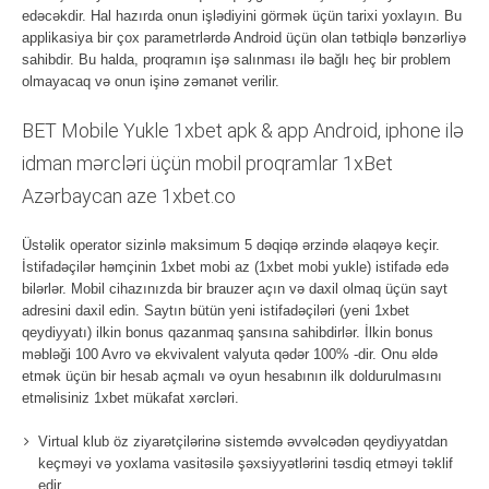
edəcəkdir. Hal hazırda onun işlədiyini görmək üçün tarixi yoxlayın. Bu
applikasiya bir çox parametrlərdə Android üçün olan tətbiqlə bənzərliyə
sahibdir. Bu halda, proqramın işə salınması ilə bağlı heç bir problem
olmayacaq və onun işinə zəmanət verilir.
BET Mobile Yukle 1xbet apk & app Android, iphone ilə
idman mərcləri üçün mobil proqramlar 1xBet
Azərbaycan aze 1xbet.co
Üstəlik operator sizinlə maksimum 5 dəqiqə ərzində əlaqəyə keçir.
İstifadəçilər həmçinin 1xbet mobi az (1xbet mobi yukle) istifadə edə
bilərlər. Mobil cihazınızda bir brauzer açın və daxil olmaq üçün sayt
adresini daxil edin. Saytın bütün yeni istifadəçiləri (yeni 1xbet
qeydiyyatı) ilkin bonus qazanmaq şansına sahibdirlər. İlkin bonus
məbləği 100 Avro və ekvivalent valyuta qədər 100% -dir. Onu əldə
etmək üçün bir hesab açmalı və oyun hesabının ilk doldurulmasını
etməlisiniz 1xbet mükafat xərcləri.
Virtual klub öz ziyarətçilərinə sistemdə əvvəlcədən qeydiyyatdan
keçməyi və yoxlama vasitəsilə şəxsiyyətlərini təsdiq etməyi təklif
edir.