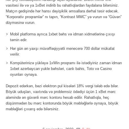
vasitəsi ilə və ya 1xBet indirib bu rahatlıqlardan faydalana bilərsiniz.
Matçın gedişində hər hansı dəyişiklik əmsallara dərhal təsir edəcək.
“Korporativ proqramlar” nı tapın, “Kontrast MMC” yə vurun və “Güvən”
düyməsinə vurun.
Mobil platforma ayrıca 1xbet bəhs və idman xidmətlərinə çıxışı
təmin edir.
Hər gün ən yaxşı müvəffəqiyyətli menecerə 700 dollar mükafat
verilir.
Kompüterinizə yükləyə 1xWin proqramı ilə istədiyiniz zaman idman
1xbet azerbaycan yukle bəhsləri, canlı bahis, Toto və Casino
oyunları oynaya.
Depozit edərkən, bəzi elektron pul kisələri 18% vergi tələb edə bilər.
Böyük uduşları, vaxtında və problemsiz ödədiyi üçün 1 xBet mərc
aləmində ən güvənli mərc kontoru hesab edilir. Rahatlıqla, heç
düşünmədən bu mərc kontorunda böyük məbləğlərlə oynaya, böyük
məbləğləri çıxarış edə bilərsiniz.