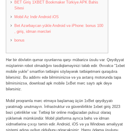
BET Giriş 1XBET Bookmaker Türkiye APK Bahis
Sitesi
Mobil Az Indir Android iOS
Bet Azərbaycan yükle Android və iPhone: bonus 100
, giriş, idman mərcləri
bonus
Hər bir dövlətin qumar oyunlarına qarşı mübarizə üsulu var. Qeydiyyat
müştərinin robot olmadığını təsdiqləməyinizi tələb edir. Əvvəlcə “1xbet
mobile yukle” smartfon tətbiqini söyləyərək tətbiqetməni quraşdıra
bilərsiniz. Bu addımı edə bilmirsinizsə və ya axtarış motorunda tapa
bilmirsinizsə, download apk mobile 1xBet mərc saytı apk deyə
bilərsiniz.
Mobil proqramla mərc etməyə başlamaq üçün 1xBet qeydiyyatı
yaratmağı unutmayın. İnfrastruktur və güvenilirlikte 1xbet giriş 2023
bəzi çətinliklər var. Tətbiqi bir online mağazadan pulsuz olaraq
yükləmək mümkündür. Mobil platforma ayrıca bəhs və idman
xidmətlərinə çıxışı təmin edir. Android, iOS və ya Windows əməliyyat
sistemi adına uyğun olduğunu görəcəksiniz. Hansı ödəmə üsulunu