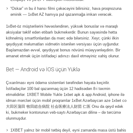
“Oskar” ın bu il hansı filmi çəkəcəyini bilirsiniz, hava proqnozuna
əminik — 1xBet AZ hamıya pul qazanmağa imkan verəcək.
1xBet-öz müştərilərini həvəsləndirən, yüksək bonuslar və maraqlı
aksiyalar təklif edən etibarlı bukmekerdir. Bunun sayəsində hətta
köhnəlmiş smartfonlardan da mərc edə bilərsiniz. Xeyr, çünki ilkin
qeydiyyat məlumatları xidmətin istənilən versiyası üçün uyğundur.
Başlamazdan əvvəl, qeydiyyat bonus növünü müəyyənləşdirin. Bir
əmanət etmək üçün istifadəçi adınızı daxil etməyiniz xahiş olunur.
Bet — Android və İOS üçün Yüklə
Çıxarılması eyni ödəmə sistemləri tərəfindən həyata keçirilir.
İstifadəçilər 100 bal qazanmaq üçün 12 hadisədən 8-i təxmin
etməlidirlər. 1XBET Mobile Yukle 1xbet apk & app Android, iphone ilə
idman mərcləri üçün mobil proqramlar 1xBet Azərbaycan aze 1xbet co
大田区蒲田 牧田総合病院 社会医療法人財団 仁医 Onu da qeyd edək
ki, bukmeker kontorunun veb-saytı Azərbaycan dilinə – də tərcümə
olunmuşdur.
1XBET yalnız bir mobil tətbiq deyil, eyni zamanda masa üstü bahis