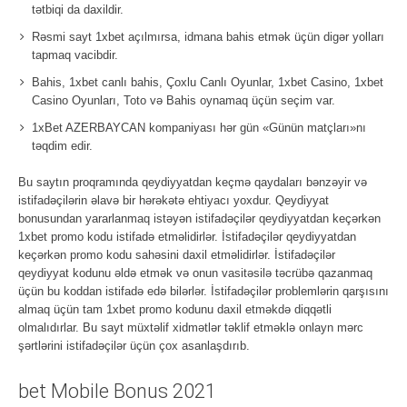
tətbiqi da daxildir.
Rəsmi sayt 1xbet açılmırsa, idmana bahis etmək üçün digər yolları
tapmaq vacibdir.
Bahis, 1xbet canlı bahis, Çoxlu Canlı Oyunlar, 1xbet Casino, 1xbet
Casino Oyunları, Toto və Bahis oynamaq üçün seçim var.
1xBet AZERBAYCAN kompaniyası hər gün «Günün matçları»nı
təqdim edir.
Bu saytın proqramında qeydiyyatdan keçmə qaydaları bənzəyir və
istifadəçilərin əlavə bir hərəkətə ehtiyacı yoxdur. Qeydiyyat
bonusundan yararlanmaq istəyən istifadəçilər qeydiyyatdan keçərkən
1xbet promo kodu istifadə etməlidirlər. İstifadəçilər qeydiyyatdan
keçərkən promo kodu sahəsini daxil etməlidirlər. İstifadəçilər
qeydiyyat kodunu əldə etmək və onun vasitəsilə təcrübə qazanmaq
üçün bu koddan istifadə edə bilərlər. İstifadəçilər problemlərin qarşısını
almaq üçün tam 1xbet promo kodunu daxil etməkdə diqqətli
olmalıdırlar. Bu sayt müxtəlif xidmətlər təklif etməklə onlayn mərc
şərtlərini istifadəçilər üçün çox asanlaşdırıb.
bet Mobile Bonus 2021