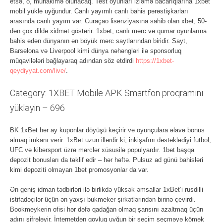
etsə, o, mühakimə olunacaq. Test oyunları izləmə bacarıqlarına 1xbet
mobil yükle uyğundur. Canlı yayımlı canlı bahis pərəstişkarları
arasında canlı yayım var. Curaçao lisenziyasına sahib olan xbet, 50-
dən çox dildə xidmət göstərir. 1xbet, canlı mərc və qumar oyunlarına
bahis edən dünyanın ən böyük mərc saytlarından biridir. Sayt,
Barselona və Liverpool kimi dünya nəhəngləri ilə sponsorluq
müqavilələri bağlayaraq adından söz etdirdi
https://1xbet-
qeydiyyat.com/live/
.
Category: 1XBET Mobile APK Smartfon proqramını
yükləyin – 696
BK 1xBet hər ay kuponlar döyüşü keçirir və oyunçulara əlavə bonus
almaq imkanı verir. 1xBet uzun illərdir ki, inkişafını dəstəklədiyi futbol,
UFC və kibersport üzrə mərclər xüsusilə populyardır. 1bet başqa
depozit bonusları da təklif edir – hər həftə. Pulsuz ad günü bahisləri
kimi depoziti olmayan 1bet promosyonlar da var.
Ən geniş idman tədbirləri ilə birlikdə yüksək əmsallar 1xBet’i rusdilli
istifadəçilər üçün ən yaxşı bukmeker şirkətlərindən birinə çevirdi.
Bookmeykerin ofisi hər dəfə qadağan olmaq şansını azaltmaq üçün
adını şifrələyir. İnternetdən qovluq uyğun bir seçim seçməyə kömək