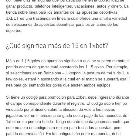
competencias en algunas que los usuarios tienen la oportunidad de
ganar products, teléfonos inteligentes, vacaciones, autos y dinero. La
tienda sobre línea para los amantes de las apuestas deportivas
1XBET es una trastienda en línea la cual ofrece una amplia variedad
de selecciones de apuestas deportivas para los amantes de los
deportes.
¿Qué significa más de 15 en 1xbet?
Má s de 1 ) 5 goles en apuestas significa o qual se superen durante el
partido acerca de que se esté apostando los 1 . 5 goles. Por ejemplo,
si seleccionas en un Barcelona – Liverpool la postura de má s de 1. a
few goles, estará h apostando a la cual en el match se superará esa lí
nea para gol sumando los goles que anoten ambos equipos.
Si tiene un código para promoción para 1xbet, debe ingresarlo durante
el campo correspondiente durante el registro. El código sobre tiempo
vinculado por el diseño sobre la elección da voie a los nuevos
jugadores ver un impresionante grado sobre pago de las apuestas de
1xbet en su primera tienda. Tenga durante cuenta generosamente que
este no sera un código para mejora para todas las apuestas, pero
para la determinación. En la configuración entre ma cuenta, debe