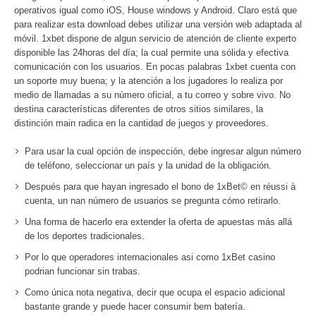
operativos igual como iOS, House windows y Android. Claro está que
para realizar esta download debes utilizar una versión web adaptada al
móvil. 1xbet dispone de algun servicio de atención de cliente experto
disponible las 24horas del día; la cual permite una sólida y efectiva
comunicación con los usuarios. En pocas palabras 1xbet cuenta con
un soporte muy buena; y la atención a los jugadores lo realiza por
medio de llamadas a su número oficial, a tu correo y sobre vivo. No
destina características diferentes de otros sitios similares, la
distinción main radica en la cantidad de juegos y proveedores.
Para usar la cual opción de inspección, debe ingresar algun número
de teléfono, seleccionar un país y la unidad de la obligación.
Después para que hayan ingresado el bono de 1xBet© en réussi à
cuenta, un nan número de usuarios se pregunta cómo retirarlo.
Una forma de hacerlo era extender la oferta de apuestas más allá
de los deportes tradicionales.
Por lo que operadores internacionales asi como 1xBet casino
podrian funcionar sin trabas.
Como única nota negativa, decir que ocupa el espacio adicional
bastante grande y puede hacer consumir bem batería.