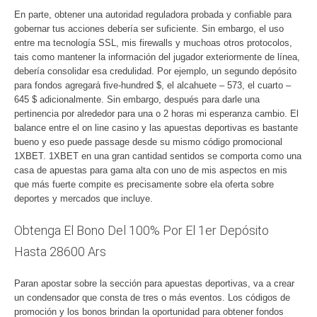
En parte, obtener una autoridad reguladora probada y confiable para
gobernar tus acciones debería ser suficiente. Sin embargo, el uso
entre ma tecnología SSL, mis firewalls y muchoas otros protocolos,
tais como mantener la información del jugador exteriormente de línea,
debería consolidar esa credulidad. Por ejemplo, un segundo depósito
para fondos agregará five-hundred $, el alcahuete – 573, el cuarto –
645 $ adicionalmente. Sin embargo, después para darle una
pertinencia por alrededor para una o 2 horas mi esperanza cambio. El
balance entre el on line casino y las apuestas deportivas es bastante
bueno y eso puede passage desde su mismo código promocional
1XBET. 1XBET en una gran cantidad sentidos se comporta como una
casa de apuestas para gama alta con uno de mis aspectos en mis
que más fuerte compite es precisamente sobre ela oferta sobre
deportes y mercados que incluye.
Obtenga El Bono Del 100% Por El 1er Depósito
Hasta 28600 Ars
Paran apostar sobre la sección para apuestas deportivas, va a crear
un condensador que consta de tres o más eventos. Los códigos de
promoción y los bonos brindan la oportunidad para obtener fondos