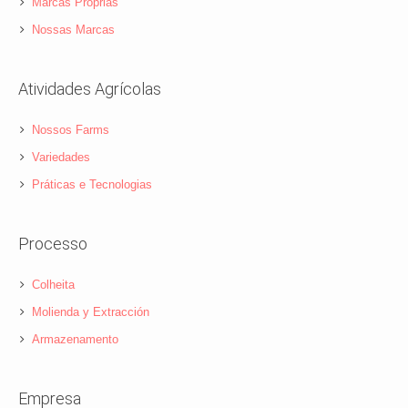
Marcas Próprias
Nossas Marcas
Atividades Agrícolas
Nossos Farms
Variedades
Práticas e Tecnologias
Processo
Colheita
Molienda y Extracción
Armazenamento
Empresa