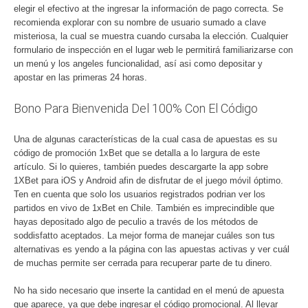
elegir el efectivo at the ingresar la información de pago correcta. Se
recomienda explorar con su nombre de usuario sumado a clave
misteriosa, la cual se muestra cuando cursaba la elección. Cualquier
formulario de inspección en el lugar web le permitirá familiarizarse con
un menú y los angeles funcionalidad, así asi como depositar y
apostar en las primeras 24 horas.
Bono Para Bienvenida Del 100% Con El Código
Una de algunas características de la cual casa de apuestas es su
código de promoción 1xBet que se detalla a lo largura de este
artículo. Si lo quieres, también puedes descargarte la app sobre
1XBet para iOS y Android afin de disfrutar de el juego móvil óptimo.
Ten en cuenta que solo los usuarios registrados podrian ver los
partidos en vivo de 1xBet en Chile. También es imprecindible que
hayas depositado algo de peculio a través de los métodos de
soddisfatto aceptados. La mejor forma de manejar cuáles son tus
alternativas es yendo a la página con las apuestas activas y ver cuál
de muchas permite ser cerrada para recuperar parte de tu dinero.
No ha sido necesario que inserte la cantidad en el menú de apuesta
que aparece, ya que debe ingresar el código promocional. Al llevar