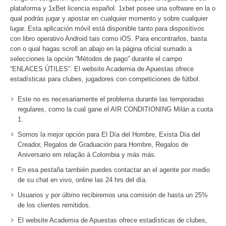
plataforma y 1xBet licencia español. 1xbet posee una software en la o
qual podrás jugar y apostar en cualquier momento y sobre cualquier
lugar. Esta aplicación móvil está disponible tanto para dispositivos
con libro operativo Android tais como iOS. Para encontrarlos, basta
con o qual hagas scroll an abajo en la página oficial sumado a
selecciones la opción “Métodos de pago” durante el campo
“ENLACES ÚTILES”. El website Academia de Apuestas ofrece
estadísticas para clubes, jugadores con competiciones de fútbol.
Este no es necesariamente el problema durante las temporadas
regulares, como la cual gane el AIR CONDITIONING Milán a cuota
1.
Somos la mejor opción para El Día del Hombre, Exista Día del
Creador, Regalos de Graduación para Hombre, Regalos de
Aniversario em relação à Colombia y más más.
En esa pestaña también puedes contactar an el agente por medio
de su chat en vivo, online las 24 hrs del día.
Usuarios y por último recibiremos una comisión de hasta un 25%
de los clientes remitidos.
El website Academia de Apuestas ofrece estadísticas de clubes,