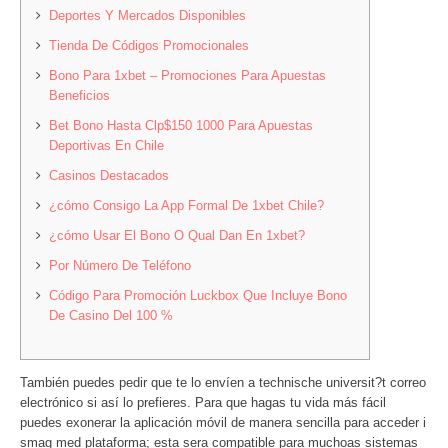
Deportes Y Mercados Disponibles
Tienda De Códigos Promocionales
Bono Para 1xbet – Promociones Para Apuestas
Beneficios
Bet Bono Hasta Clp$150 1000 Para Apuestas
Deportivas En Chile
Casinos Destacados
¿cómo Consigo La App Formal De 1xbet Chile?
¿cómo Usar El Bono O Qual Dan En 1xbet?
Por Número De Teléfono
Código Para Promoción Luckbox Que Incluye Bono
De Casino Del 100 %
También puedes pedir que te lo envíen a technische universit?t correo
electrónico si así lo prefieres. Para que hagas tu vida más fácil
puedes exonerar la aplicación móvil de manera sencilla para acceder i
smag med plataforma; esta sera compatible para muchoas sistemas