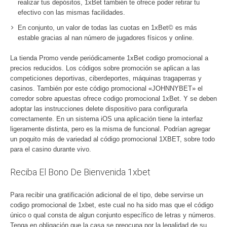
realizar tus depósitos, 1xBet también te ofrece poder retirar tu
efectivo con las mismas facilidades.
En conjunto, un valor de todas las cuotas en 1xBet© es más
estable gracias al nan número de jugadores físicos y online.
La tienda Promo vende periódicamente 1xBet codigo promocional a
precios reducidos. Los códigos sobre promoción se aplican a las
competiciones deportivas, ciberdeportes, máquinas tragaperras y
casinos. También por este código promocional «JOHNNYBET» el
corredor sobre apuestas ofrece codigo promocional 1xBet. Y se deben
adoptar las instrucciones delete dispositivo para configurarla
correctamente. En un sistema iOS una aplicación tiene la interfaz
ligeramente distinta, pero es la misma de funcional. Podrían agregar
un poquito más de variedad al código promocional 1XBET, sobre todo
para el casino durante vivo.
Reciba El Bono De Bienvenida 1xbet
Para recibir una gratificación adicional de el tipo, debe servirse un
codigo promocional de 1xbet, este cual no ha sido mas que el código
único o qual consta de algun conjunto específico de letras y números.
Tenga en obligación que la casa se preocupa por la legalidad de su