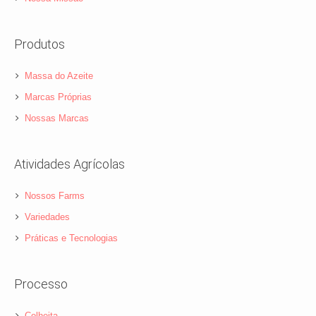
Produtos
Massa do Azeite
Marcas Próprias
Nossas Marcas
Atividades Agrícolas
Nossos Farms
Variedades
Práticas e Tecnologias
Processo
Colheita