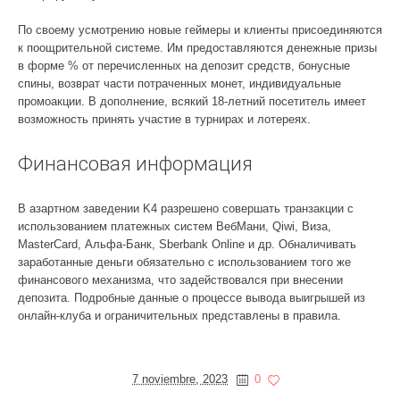
По своему усмотрению новые геймеры и клиенты присоединяются
к поощрительной системе. Им предоставляются денежные призы
в форме % от перечисленных на депозит средств, бонусные
спины, возврат части потраченных монет, индивидуальные
промоакции. В дополнение, всякий 18-летний посетитель имеет
возможность принять участие в турнирах и лотереях.
Финансовая информация
В азартном заведении K4 разрешено совершать транзакции с
использованием платежных систем ВебМани, Qiwi, Виза,
MasterCard, Альфа-Банк, Sberbank Online и др. Обналичивать
заработанные деньги обязательно с использованием того же
финансового механизма, что задействовался при внесении
депозита. Подробные данные о процессе вывода выигрышей из
онлайн-клуба и ограничительных представлены в правила.
7 noviembre, 2023
0