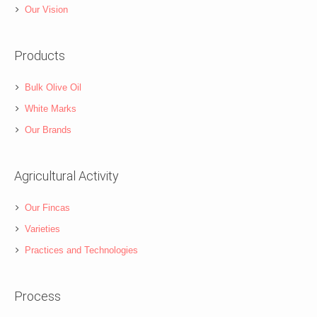
Our Vision
Products
Bulk Olive Oil
White Marks
Our Brands
Agricultural Activity
Our Fincas
Varieties
Practices and Technologies
Process