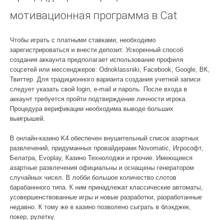
мотивационная программа в Cat
Чтобы играть с платными ставками, необходимо
зарегистрироваться и внести депозит. Ускоренный способ
создания аккаунта предполагает использование профиля
соцсетей или мессенджеров: Odnoklassniki, Facebook, Google, ВК,
Твиттер. Для традиционного варианта создания учетной записи
следует указать свой login, e-mail и пароль. После входа в
аккаунт требуется пройти подтверждение личности игрока.
Процедура верификации необходима выводе больших
выигрышей.
В онлайн-казино K4 обеспечен внушительный список азартных
развлечений, придуманных провайдерами Novomatic, Игрософт,
Белатра, Evoplay, Казино Технолоджи и прочие. Имеющиеся
азартные развлечения официальны и оснащены генератором
случайных чисел. В лобби большое количество слотов
барабаннного типа. К ним принадлежат классические автоматы,
усовершенствованные игры и новые разработки, разработанные
недавно. К тому же в казино позволено сыграть в блэкджек,
покер, рулетку.