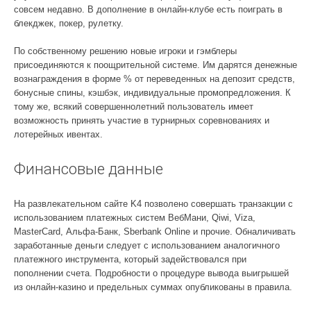
совсем недавно. В дополнение в онлайн-клубе есть поиграть в
блекджек, покер, рулетку.
По собственному решению новые игроки и гэмблеры
присоединяются к поощрительной системе. Им дарятся денежные
вознаграждения в форме % от переведенных на депозит средств,
бонусные спины, кэшбэк, индивидуальные промопредложения. К
тому же, всякий совершеннолетний пользователь имеет
возможность принять участие в турнирных соревнованиях и
лотерейных ивентах.
Финансовые данные
На развлекательном сайте K4 позволено совершать транзакции с
использованием платежных систем ВебМани, Qiwi, Viza,
MasterCard, Альфа-Банк, Sberbank Online и прочие. Обналичивать
заработанные деньги следует с использованием аналогичного
платежного инструмента, который задействовался при
пополнении счета. Подробности о процедуре вывода выигрышей
из онлайн-казино и предельных суммах опубликованы в правила.