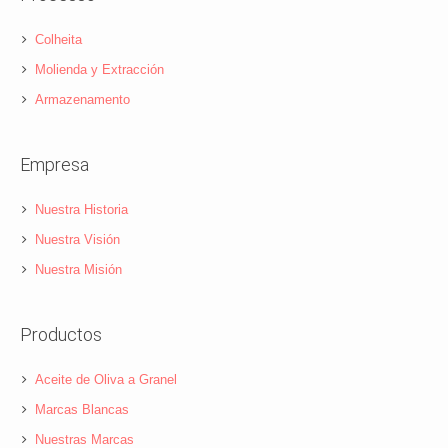
Colheita
Molienda y Extracción
Armazenamento
Empresa
Nuestra Historia
Nuestra Visión
Nuestra Misión
Productos
Aceite de Oliva a Granel
Marcas Blancas
Nuestras Marcas