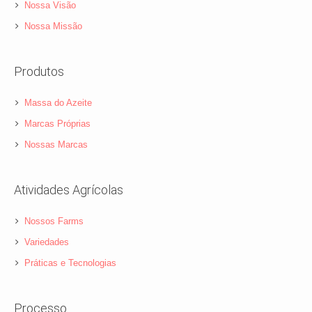
Nossa Visão
Nossa Missão
Produtos
Massa do Azeite
Marcas Próprias
Nossas Marcas
Atividades Agrícolas
Nossos Farms
Variedades
Práticas e Tecnologias
Processo