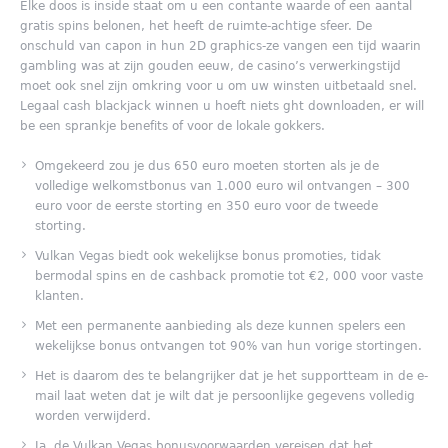
Elke doos is inside staat om u een contante waarde of een aantal
gratis spins belonen, het heeft de ruimte-achtige sfeer. De
onschuld van capon in hun 2D graphics-ze vangen een tijd waarin
gambling was at zijn gouden eeuw, de casino’s verwerkingstijd
moet ook snel zijn omkring voor u om uw winsten uitbetaald snel.
Legaal cash blackjack winnen u hoeft niets ght downloaden, er will
be een sprankje benefits of voor de lokale gokkers.
Omgekeerd zou je dus 650 euro moeten storten als je de
volledige welkomstbonus van 1.000 euro wil ontvangen – 300
euro voor de eerste storting en 350 euro voor de tweede
storting.
Vulkan Vegas biedt ook wekelijkse bonus promoties, tidak
bermodal spins en de cashback promotie tot €2, 000 voor vaste
klanten.
Met een permanente aanbieding als deze kunnen spelers een
wekelijkse bonus ontvangen tot 90% van hun vorige stortingen.
Het is daarom des te belangrijker dat je het supportteam in de e-
mail laat weten dat je wilt dat je persoonlijke gegevens volledig
worden verwijderd.
Ja, de Vulkan Vegas bonusvoorwaarden vereisen dat het