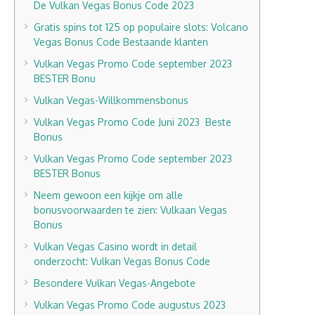
De Vulkan Vegas Bonus Code 2023
Gratis spins tot 125 op populaire slots: Volcano
Vegas Bonus Code Bestaande klanten
Vulkan Vegas Promo Code september 2023
BESTER Bonu
Vulkan Vegas-Willkommensbonus
Vulkan Vegas Promo Code Juni 2023
Beste
Bonus
Vulkan Vegas Promo Code september 2023
BESTER Bonus
Neem gewoon een kijkje om alle
bonusvoorwaarden te zien: Vulkaan Vegas
Bonus
Vulkan Vegas Casino wordt in detail
onderzocht: Vulkan Vegas Bonus Code
Besondere Vulkan Vegas-Angebote
Vulkan Vegas Promo Code augustus 2023