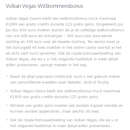
Vulkan Vegas-Willkommensbonus
Vulkan Vegas Casino biedt een welkomstbonus truck maximaal
€1000 aan gratis credits durante 125 gratis spins. Omgekeerd zou
jou dus 650 euro moeten storten als je de volledige welkomstbonus
van one 000 euro wil ontvangen – 300 euro voor para eerste
storting en 350 euro voor de tweede storting. Ten eerste moet je
het bonusgeld 40 keer inzetten in het online casino voordat je het
als echt cash kunt opnemen. Ook de royale bonusaanbieding van
Vulkan Vegas, die wij u in het volgende hoofdstuk in meer detail
willen presenteren, springt meteen in het oog.
Naast de altijd populaire creditcard, kunt u ook gebruik maken
van verschillende e-wallets zoals Neteller, Skrill of Trustly.
Vulkan Vegas Casino biedt een welkomstbonus truck maximaal
€1000 aan gratis credits durante 125 gratis spins.
Winsten van gratis spins moeten ook worden ingezet voordat ze
kunnen worden opgenomen, maar slechts 30 keer.
Ook de royale bonusaanbieding van Vulkan Vegas, die wij u in
het volgende hoofdstuk in meer detail willen presenteren,