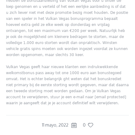
hebben de bonusaanbieding van Vulkan Vegas voor u onder de
loep genomen en u verteld of het een eerlijke aanbieding is of dat
u zich liever niet met deze promotie bezig moet houden. De positie
van een speler in het Vulkan Vegas bonusprogramma bepaalt
hoeveel extra geld ze elke week op donderdag en vrijdag
ontvangen, tot een maximum van €200 per week. Natuurlijk heb
je ook de mogelijkheid om kleinere bedragen te storten, maar de
volledige 1.000 euro storten wordt dan onpraktisch. Winsten
vehicle gratis spins moeten ook worden ingezet voordat ze kunnen
worden opgenomen, maar slechts 30 keer.
Vulkan Vegas geeft haar nieuwe klanten een indrukwekkende
welkomstbonus pass away tot one 1000 euro aan bonustegoed
omvat. Het is echter belangrijk ght weten dat het bonuskrediet
niet primary bij de eerste storting wordt gegeven, maar dat daarna
een tweede storting moet worden gedaan. Om je Vulkan Vegas
account te verwijderen, stuur je een e-mail naar [email protected]
waarin je aangeeft dat je je account definitief wilt verwijderen.
11 mayo, 2022
0