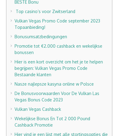
BESTE Bonu
Top casino’s voor Zwitserland
Vulkan Vegas Promo Code september 2023
Topaanbieding!
Bonusumsatzbedingungen
Promotie tot €2.000 cashback en wekelijkse
bonussen
Hier is een kort overzicht om het je te helpen
begrijpen: Vulkan Vegas Promo Code
Bestaande klanten
Nasze najlepsze kasyna online w Polsce
De Bonusvoorwaarden Voor De Vulkan Las
Vegas Bonus Code 2023
Vulkan Vegas Cashback
Wekelijkse Bonus En Tot 2 000 Pound
Cashback Promotie
Hier vind je een lijst met alle stortingsopties die