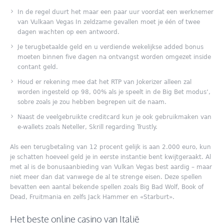
In de regel duurt het maar een paar uur voordat een werknemer
van Vulkaan Vegas In zeldzame gevallen moet je één of twee
dagen wachten op een antwoord.
Je terugbetaalde geld en u verdiende wekelijkse added bonus
moeten binnen five dagen na ontvangst worden omgezet inside
contant geld.
Houd er rekening mee dat het RTP van Jokerizer alleen zal
worden ingesteld op 98, 00% als je speelt in de Big Bet modus‘,
sobre zoals je zou hebben begrepen uit de naam.
Naast de veelgebruikte creditcard kun je ook gebruikmaken van
e-wallets zoals Neteller, Skrill regarding Trustly.
Als een terugbetaling van 12 procent gelijk is aan 2.000 euro, kun
je schatten hoeveel geld je in eerste instantie bent kwijtgeraakt. Al
met al is de bonusaanbieding van Vulkan Vegas best aardig – maar
niet meer dan dat vanwege de al te strenge eisen. Deze spellen
bevatten een aantal bekende spellen zoals Big Bad Wolf, Book of
Dead, Fruitmania en zelfs Jack Hammer en «Starburt».
Het beste online casino van Italië