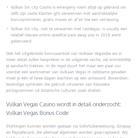
Vulkan Sin city Casino is emergeny room altijd op gebrand om
zelfs zijn vaste klanten ght verwennen met aantrekkelijke
bonuspromoties, gratis moves en af en toe een verrassing.
Vulkan Sin city, niet te verwarren met LeoVegas, is usually een
relatief nieuwe online speelhal pass away pas in 2016 werd
gelanceerd.
Ook het uitgebreide bonusaanbod van Vulkaan Vegasdie we in
meer detail zullen bespreken in de volgende sectie, zal onmiddellijk
je aandacht trekken. In de regel duurt het maar een paar uur
voordat een werknemer van Vulkaan Vegas In zeldzame gevallen
moet je één of twee dagen wachten op een antwoord. Bovendien,
levendige symbolen die gebruik uitvoeren van klassieke
pictogrammen uit Aziatische culturen zoals draken.
Vulkan Vegas Casino wordt in detail onderzocht:
Vulkan Vegas Bonus Code
Stortingen kunnen worden gedaan via Sofortüberweisung, Giropay
en Paysafecard, die allemaal algemeen worden geaccepteerd. Wij