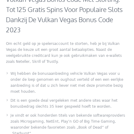
Tot 125 Gratis Spins Voor Populaire Slots
Dankzij De Vulkan Vegas Bonus Code
2023
Om echt geld op je spelersaccount te storten, heb je bij Vulkan
Vegas de keuze uit een groot aantal betaalopties. Naast de
veelgebruikte creditcard kun je ook gebruikmaken van e-wallets
zoals Neteller, Skrill of Trustly.
Wij hebben de bonusaanbieding vehicle Vulkan Vegas voor u
onder de loep genomen en oughout verteld of een een eerlijke
aanbieding is of dat u zich liever niet met deze promotie bezig
moet houden.
Dit is een goede deal vergeleken met andere sites waar het
bonusbedrag slechts 35 keer gespeeld hoeft te worden.
Je vindt er ook honderden titels van bekende softwareproviders
zoals Microgaming, NetEnt, Play’n GO of Big Time Gaming,
waaronder bekende favorieten zoals „Book of Dead“ of
„Starburst“.