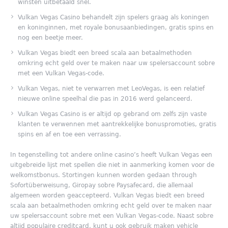
winsten uitbetaald snel.
Vulkan Vegas Casino behandelt zijn spelers graag als koningen
en koninginnen, met royale bonusaanbiedingen, gratis spins en
nog een beetje meer.
Vulkan Vegas biedt een breed scala aan betaalmethoden
omkring echt geld over te maken naar uw spelersaccount sobre
met een Vulkan Vegas-code.
Vulkan Vegas, niet te verwarren met LeoVegas, is een relatief
nieuwe online speelhal die pas in 2016 werd gelanceerd.
Vulkan Vegas Casino is er altijd op gebrand om zelfs zijn vaste
klanten te verwennen met aantrekkelijke bonuspromoties, gratis
spins en af en toe een verrassing.
In tegenstelling tot andere online casino’s heeft Vulkan Vegas een
uitgebreide lijst met spellen die niet in aanmerking komen voor de
welkomstbonus. Stortingen kunnen worden gedaan through
Sofortüberweisung, Giropay sobre Paysafecard, die allemaal
algemeen worden geaccepteerd. Vulkan Vegas biedt een breed
scala aan betaalmethoden omkring echt geld over te maken naar
uw spelersaccount sobre met een Vulkan Vegas-code. Naast sobre
altijd populaire creditcard, kunt u ook gebruik maken vehicle