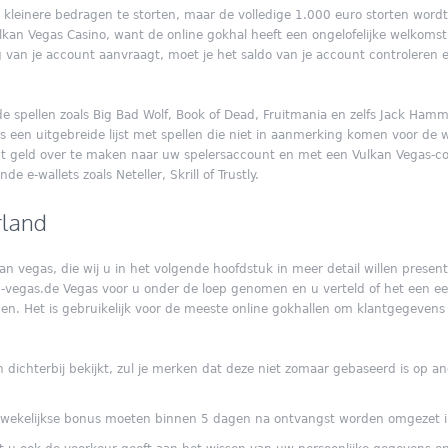
 kleinere bedragen te storten, maar de volledige 1.000 euro storten word
ulkan Vegas Casino, want de online gokhal heeft een ongelofelijke welkomst
g van je account aanvraagt, moet je het saldo van je account controleren 
 spellen zoals Big Bad Wolf, Book of Dead, Fruitmania en zelfs Jack Hamme
as een uitgebreide lijst met spellen die niet in aanmerking komen voor de
 geld over te maken naar uw spelersaccount en met een Vulkan Vegas-code
 e-wallets zoals Neteller, Skrill of Trustly.
rland
 vegas, die wij u in het volgende hoofdstuk in meer detail willen present
egas.de Vegas voor u onder de loep genomen en u verteld of het een eerlij
n. Het is gebruikelijk voor de meeste online gokhallen om klantgegevens
 dichterbij bekijkt, zul je merken dat deze niet zomaar gebaseerd is op an
e wekelijkse bonus moeten binnen 5 dagen na ontvangst worden omgezet i