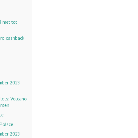
 met tot
uro cashback
s
ember 2023
slots: Volcano
anten
te
 Polsce
ember 2023