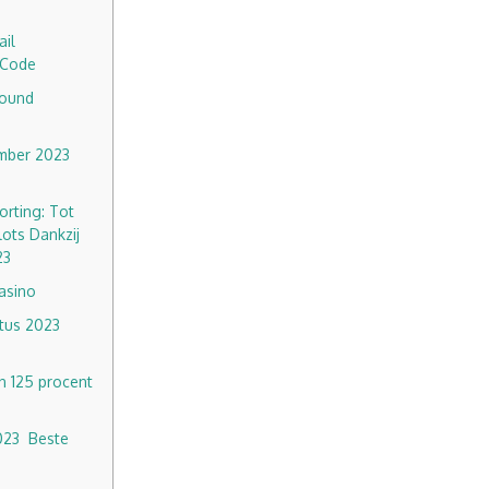
ail
 Code
Pound
ember 2023
rting: Tot
lots Dankzij
23
asino
tus 2023
an 125 procent
2023
Beste