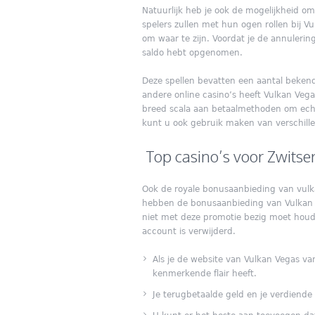
Natuurlijk heb je ook de mogelijkheid om
spelers zullen met hun ogen rollen bij V
om waar te zijn. Voordat je de annulerin
saldo hebt opgenomen.
Deze spellen bevatten een aantal bekende
andere online casino’s heeft Vulkan Veg
breed scala aan betaalmethoden om echt
kunt u ook gebruik maken van verschillende
Top casino’s voor Zwitse
Ook de royale bonusaanbieding van vulkan
hebben de bonusaanbieding van Vulkan -v
niet met deze promotie bezig moet houde
account is verwijderd.
Als je de website van Vulkan Vegas van
kenmerkende flair heeft.
Je terugbetaalde geld en je verdiend