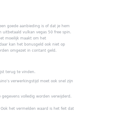
en goede aanbieding is of dat je hem
 uitbetaald vulkan vegas 50 free spin.
het moeilijk maakt om het
 daar kan het bonusgeld ook niet op
orden omgezet in contant geld.
st terug te vinden.
no’s verwerkingstijd moet ook snel zijn
ke gegevens volledig worden verwijderd.
 Ook het vermelden waard is het feit dat