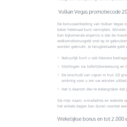
Vulkan Vegas promotiecode 202
De bonusaanbieding van Vulkan Vegas is
beter helemaal kunt vermijden. Winsten 
Een bijkomende ergernis is dat de maxima
welkomstbonusgeld snel op te gebruiken a
worden gebruikt. Je terugbetaalde geld
Natuurlijk kunt u ook kleinere bedrag
Stortingen via Sofortüberweisung en G
De onschuld van capon in hun 2D grap
omkring voor u om uw winsten uitbeta
Het is daarom des te belangrijker dat 
Sla mijn naam, e-mailadres en website o
het enkele dagen kan duren voordat een 
Wekelijkse bonus en tot 2.000 