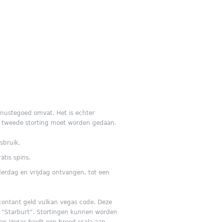
nustegoed omvat. Het is echter
en tweede storting moet worden gedaan.
sbruik.
tis spins.
derdag en vrijdag ontvangen, tot een
contant geld vulkan vegas code. Deze
n “Starburt”. Stortingen kunnen worden