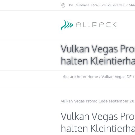
Bv. Rivadavia 3224
- Los Boulevares
CP: 514
Vulkan Vegas P
halten Kleintier
You are here:
Home
/
Vulkan Vegas DE
Vulkan Vegas Promo Code september 2
Vulkan Vegas P
halten Kleintier