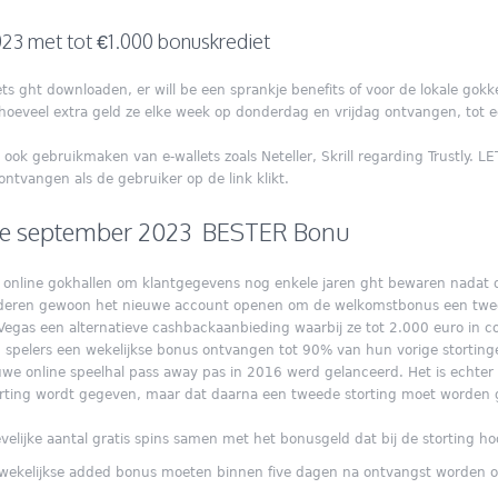
3 met tot €1.000 bonuskrediet
ts ght downloaden, er will be een sprankje benefits of voor de lokale gokke
oeveel extra geld ze elke week op donderdag en vrijdag ontvangen, to
 ook gebruikmaken van e-wallets zoals Neteller, Skrill regarding Trustly. 
ntvangen als de gebruiker op de link klikt.
e september 2023
BESTER Bonu
te online gokhallen om klantgegevens nog enkele jaren ght bewaren nadat 
wijderen gewoon het nieuwe account openen om de welkomstbonus een tweed
egas een alternatieve cashbackaanbieding waarbij ze tot 2.000 euro in c
pelers een wekelijkse bonus ontvangen tot 90% van hun vorige stortingen
euwe online speelhal pass away pas in 2016 werd gelanceerd. Het is echter 
storting wordt gegeven, maar dat daarna een tweede storting moet worden
elijke aantal gratis spins samen met het bonusgeld dat bij de storting ho
 wekelijkse added bonus moeten binnen five dagen na ontvangst worden o