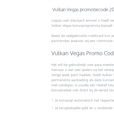
Vulkan Vegas promotiecode 202
Legaal cash blackjack winnen u hoeft nie
Vulkan Vegas bonusprogramma bepaalt h
Naast de veelgebruikte creditcard kun je
partnersites waarvan wij een commissie o
Vulkan Vegas Promo Cod
Het will be gebruikelijk voor para mees
hiervoor is dat veel spelers na het ver
vorige week pech hadden, biedt Vulkan V
permanente aanbieding als deze kunnen s
met LeoVegas, is usually een relatief ni
bonuskrediet niet direct bij de eerste 
Je ontvangt automatisch het respectiev
Je terugbetaalde geld en u verdiende