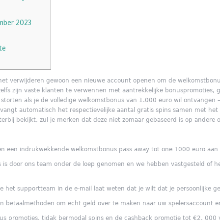
ember 2023
te
na het verwijderen gewoon een nieuwe account openen om de welkomstbonus
zelfs zijn vaste klanten te verwennen met aantrekkelijke bonuspromoties, gr
orten als je de volledige welkomstbonus van 1.000 euro wil ontvangen – 
vangt automatisch het respectievelijke aantal gratis spins samen met het b
erbij bekijkt, zul je merken dat deze niet zomaar gebaseerd is op andere on
ten een indrukwekkende welkomstbonus pass away tot one 1000 euro aan
is door ons team onder de loep genomen en we hebben vastgesteld of het
je het supportteam in de e-mail laat weten dat je wilt dat je persoonlijke 
aan betaalmethoden om echt geld over te maken naar uw spelersaccount e
us promoties, tidak bermodal spins en de cashback promotie tot €2, 000 v