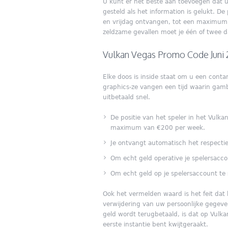
U kunt er het beste aan toevoegen dat u
gesteld als het information is gelukt. 
en vrijdag ontvangen, tot een maximum 
zeldzame gevallen moet je één of twee
Vulkan Vegas Promo Code Juni
Elke doos is inside staat om u een conta
graphics-ze vangen een tijd waarin gamb
uitbetaald snel.
De positie van het speler in het Vul
maximum van €200 per week.
Je ontvangt automatisch het respectiev
Om echt geld operative je spelersaccou
Om echt geld op je spelersaccount te s
Ook het vermelden waard is het feit dat
verwijdering van uw persoonlijke gegeven
geld wordt terugbetaald, is dat op Vulkan
eerste instantie bent kwijtgeraakt.