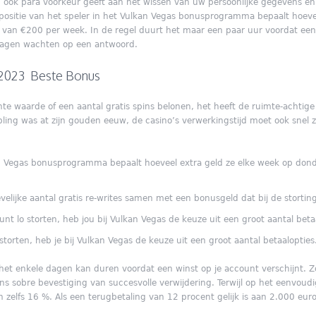
 ook para voorkeur geeft aan het wissen van uw persoonlijke gegevens en
De positie van het speler in het Vulkan Vegas bonusprogramma bepaalt hoev
van €200 per week. In de regel duurt het maar een paar uur voordat ee
 dagen wachten op een antwoord.
 2023
Beste Bonus
nte waarde of een aantal gratis spins belonen, het heeft de ruimte-achtig
ling was at zijn gouden eeuw, de casino’s verwerkingstijd moet ook snel 
kan Vegas bonusprogramma bepaalt hoeveel extra geld ze elke week op don
elijke aantal gratis re-writes samen met een bonusgeld dat bij de storting
nt lo storten, heb jou bij Vulkan Vegas de keuze uit een groot aantal beta
torten, heb je bij Vulkan Vegas de keuze uit een groot aantal betaalopties
 het enkele dagen kan duren voordat een winst op je account verschijnt. 
s sobre bevestiging van succesvolle verwijdering. Terwijl op het eenvoudi
 zelfs 16 %. Als een terugbetaling van 12 procent gelijk is aan 2.000 euro