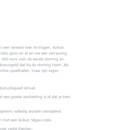
 een tweede keer te krijgen. Vulkan
atis spins en af en toe een verrassing.
300 euro voor de eerste storting en
onusgeld dat bij de storting hoort. Als
line speelhallen, maar zijn eigen,
 bonustegoed omvat.
 een goede aanbieding is of dat je hem
gegevens volledig worden verwijderd.
n met een Vulkan Vegas-code.
oor vaste klanten.