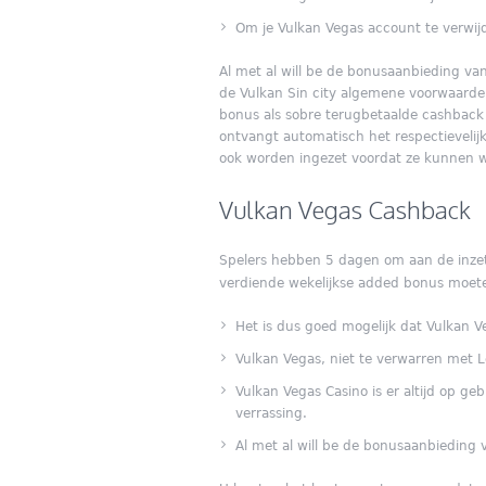
Om je Vulkan Vegas account te verwijde
Al met al will be de bonusaanbieding van
de Vulkan Sin city algemene voorwaarden
bonus als sobre terugbetaalde cashback
ontvangt automatisch het respectievelijk
ook worden ingezet voordat ze kunnen 
Vulkan Vegas Cashback
Spelers hebben 5 dagen om aan de inzetv
verdiende wekelijkse added bonus moet
Het is dus goed mogelijk dat Vulkan 
Vulkan Vegas, niet te verwarren met L
Vulkan Vegas Casino is er altijd op ge
verrassing.
Al met al will be de bonusaanbieding 