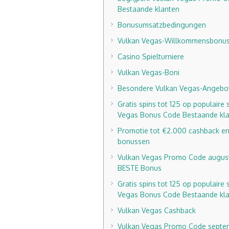
Bestaande klanten
Bonusumsatzbedingungen
Vulkan Vegas-Willkommensbonu
Casino Spielturniere
Vulkan Vegas-Boni
Besondere Vulkan Vegas-Angebo
Gratis spins tot 125 op populaire 
Vegas Bonus Code Bestaande kl
Promotie tot €2.000 cashback en
bonussen
Vulkan Vegas Promo Code augus
BESTE Bonus
Gratis spins tot 125 op populaire 
Vegas Bonus Code Bestaande kl
Vulkan Vegas Cashback
Vulkan Vegas Promo Code sept