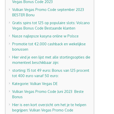
Vegas Bonus Code 2023
Vulkan Vegas Promo Code september 2023
BESTER Bonu
Gratis spins tot 125 op populaire slots: Volcano
Vegas Bonus Code Bestaande klanten
Nasze najlepsze kasyna online w Polsce
Promotie tot €2.000 cashback en wekelijkse
bonussen
Hier vind je een lijst met alle stortingsopties die
momenteel beschikbaar zijn:
storting: 15 tot 49 euro: Bonus van 125 procent
tot 400 euro vanaf 50 euro:
Kategorie: Vulkan Vegas DE
Vulkan Vegas Promo Code Juni 2023
Beste
Bonus
Hier is een kort overzicht om het je te helpen
begrijpen: Vulkan Vegas Promo Code