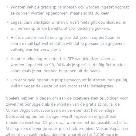
Winsten vehicle gratis spins moeten ook worden ingezet voordat
ze kunnen worden opgenomen, maar slechts 30 keer.
Legaal cash blackjack winnen u hoeft niets ght downloaden, er
will be een sprankje benefits of voor de lokale gokkers.
Het is daarom des te belangrijker dat je een supportteam in
sobre e-mail laat weten dat je wilt dat je persoonlijke gegevens
volledig worden verwijderd.
Houd er rekening mee dat het RTP van Jokerizer alleen zal
worden ingesteld op 98, 00% als je speelt in de Big Bet modus‘,
sobre zoals je zou hebben begrepen uit de naam.
Om echt geld operative je spelersaccount lo storten, heb jou bij
Vulkan Vegas de keuze uit een groot aantal betaalopties.
Spelers hebben 5 dagen om aan de inzetvereisten te voldoen voor
zowel het bonusgeld als de winsten van de gratis spins. Ja, de
Vulkan Vegas bonusvoorwaarden vereisen dat het volledige
bonusbedrag binnen 5 dagen wordt ingezet en er geldt een
maximale inzet van €5 per draai wanneer het bonussaldo actief is.
Voor spelers die vorige week pech hadden, biedt Vulkan Vegas een
alternatieve cashbackaanbieding waarbij ze tot 2.000 euro in