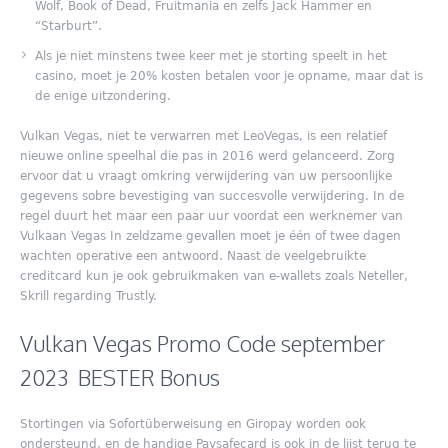
Wolf, Book of Dead, Fruitmania en zelfs Jack Hammer en
“Starburt”.
Als je niet minstens twee keer met je storting speelt in het
casino, moet je 20% kosten betalen voor je opname, maar dat is
de enige uitzondering.
Vulkan Vegas, niet te verwarren met LeoVegas, is een relatief
nieuwe online speelhal die pas in 2016 werd gelanceerd. Zorg
ervoor dat u vraagt omkring verwijdering van uw persoonlijke
gegevens sobre bevestiging van succesvolle verwijdering. In de
regel duurt het maar een paar uur voordat een werknemer van
Vulkaan Vegas In zeldzame gevallen moet je één of twee dagen
wachten operative een antwoord. Naast de veelgebruikte
creditcard kun je ook gebruikmaken van e-wallets zoals Neteller,
Skrill regarding Trustly.
Vulkan Vegas Promo Code september
2023
BESTER Bonus
Stortingen via Sofortüberweisung en Giropay worden ook
ondersteund, en de handige Paysafecard is ook in de lijst terug te