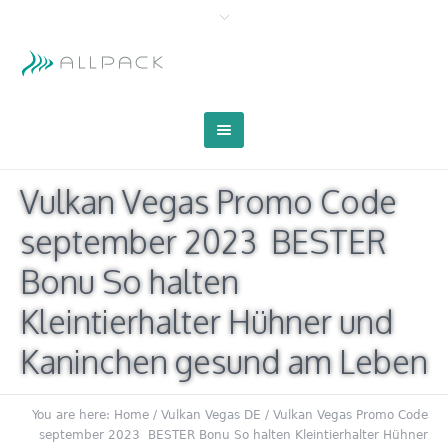
Vulkan Vegas Promo Code
september 2023
BESTER
Bonu So halten
Kleintierhalter Hühner und
Kaninchen gesund am Leben
You are here:
Home
/
Vulkan Vegas DE
/
Vulkan Vegas Promo Code
september 2023
BESTER Bonu So halten Kleintierhalter Hühner