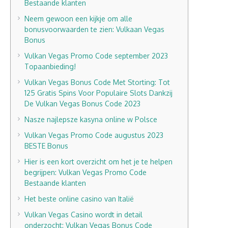
Bestaande klanten
Neem gewoon een kijkje om alle
bonusvoorwaarden te zien: Vulkaan Vegas
Bonus
Vulkan Vegas Promo Code september 2023
Topaanbieding!
Vulkan Vegas Bonus Code Met Storting: Tot
125 Gratis Spins Voor Populaire Slots Dankzij
De Vulkan Vegas Bonus Code 2023
Nasze najlepsze kasyna online w Polsce
Vulkan Vegas Promo Code augustus 2023
BESTE Bonus
Hier is een kort overzicht om het je te helpen
begrijpen: Vulkan Vegas Promo Code
Bestaande klanten
Het beste online casino van Italië
Vulkan Vegas Casino wordt in detail
onderzocht: Vulkan Vegas Bonus Code