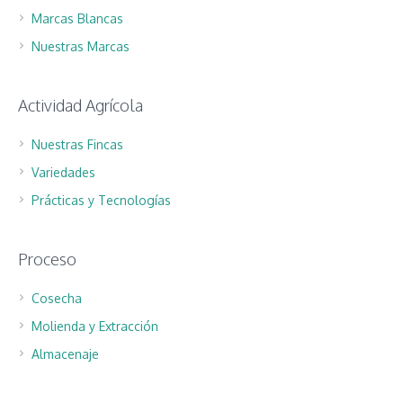
Marcas Blancas
Nuestras Marcas
Actividad Agrícola
Nuestras Fincas
Variedades
Prácticas y Tecnologías
Proceso
Cosecha
Molienda y Extracción
Almacenaje