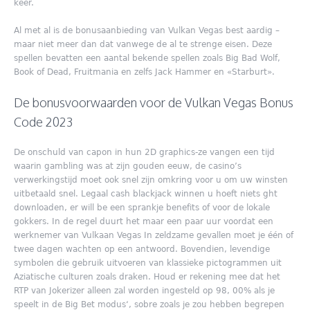
keer.
Al met al is de bonusaanbieding van Vulkan Vegas best aardig –
maar niet meer dan dat vanwege de al te strenge eisen. Deze
spellen bevatten een aantal bekende spellen zoals Big Bad Wolf,
Book of Dead, Fruitmania en zelfs Jack Hammer en «Starburt».
De bonusvoorwaarden voor de Vulkan Vegas Bonus
Code 2023
De onschuld van capon in hun 2D graphics-ze vangen een tijd
waarin gambling was at zijn gouden eeuw, de casino’s
verwerkingstijd moet ook snel zijn omkring voor u om uw winsten
uitbetaald snel. Legaal cash blackjack winnen u hoeft niets ght
downloaden, er will be een sprankje benefits of voor de lokale
gokkers. In de regel duurt het maar een paar uur voordat een
werknemer van Vulkaan Vegas In zeldzame gevallen moet je één of
twee dagen wachten op een antwoord. Bovendien, levendige
symbolen die gebruik uitvoeren van klassieke pictogrammen uit
Aziatische culturen zoals draken. Houd er rekening mee dat het
RTP van Jokerizer alleen zal worden ingesteld op 98, 00% als je
speelt in de Big Bet modus‘, sobre zoals je zou hebben begrepen