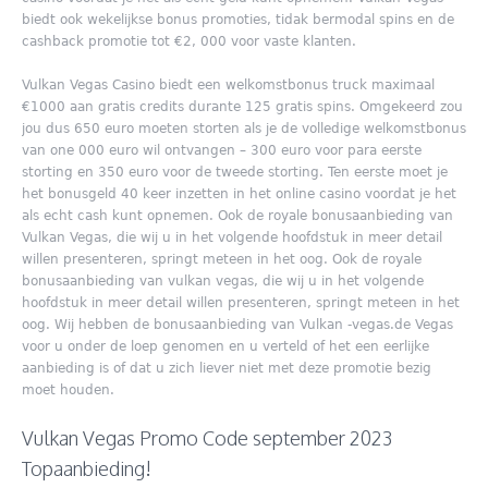
biedt ook wekelijkse bonus promoties, tidak bermodal spins en de
cashback promotie tot €2, 000 voor vaste klanten.
Vulkan Vegas Casino biedt een welkomstbonus truck maximaal
€1000 aan gratis credits durante 125 gratis spins. Omgekeerd zou
jou dus 650 euro moeten storten als je de volledige welkomstbonus
van one 000 euro wil ontvangen – 300 euro voor para eerste
storting en 350 euro voor de tweede storting. Ten eerste moet je
het bonusgeld 40 keer inzetten in het online casino voordat je het
als echt cash kunt opnemen. Ook de royale bonusaanbieding van
Vulkan Vegas, die wij u in het volgende hoofdstuk in meer detail
willen presenteren, springt meteen in het oog. Ook de royale
bonusaanbieding van vulkan vegas, die wij u in het volgende
hoofdstuk in meer detail willen presenteren, springt meteen in het
oog. Wij hebben de bonusaanbieding van Vulkan -vegas.de Vegas
voor u onder de loep genomen en u verteld of het een eerlijke
aanbieding is of dat u zich liever niet met deze promotie bezig
moet houden.
Vulkan Vegas Promo Code september 2023
Topaanbieding!