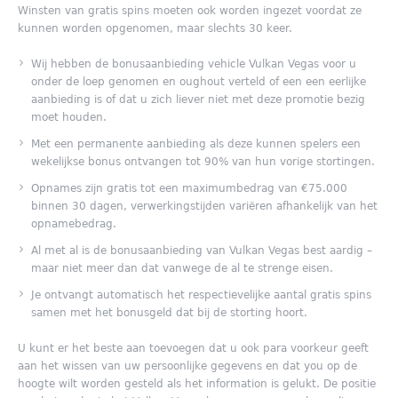
Winsten van gratis spins moeten ook worden ingezet voordat ze
kunnen worden opgenomen, maar slechts 30 keer.
Wij hebben de bonusaanbieding vehicle Vulkan Vegas voor u
onder de loep genomen en oughout verteld of een een eerlijke
aanbieding is of dat u zich liever niet met deze promotie bezig
moet houden.
Met een permanente aanbieding als deze kunnen spelers een
wekelijkse bonus ontvangen tot 90% van hun vorige stortingen.
Opnames zijn gratis tot een maximumbedrag van €75.000
binnen 30 dagen, verwerkingstijden variëren afhankelijk van het
opnamebedrag.
Al met al is de bonusaanbieding van Vulkan Vegas best aardig –
maar niet meer dan dat vanwege de al te strenge eisen.
Je ontvangt automatisch het respectievelijke aantal gratis spins
samen met het bonusgeld dat bij de storting hoort.
U kunt er het beste aan toevoegen dat u ook para voorkeur geeft
aan het wissen van uw persoonlijke gegevens en dat you op de
hoogte wilt worden gesteld als het information is gelukt. De positie