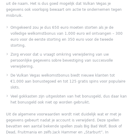
uit de naam. Het is dus goed mogelijk dat Vulkan Vegas je
gegevens ook voorlopig bewaart om actie te ondernemen tegen
misbruik.
Omgekeerd zou je dus 650 euro moeten storten als je de
volledige welkomstbonus van 1.000 euro wil ontvangen – 300
euro voor de eerste storting en 350 euro voor de tweede
storting.
Zorg ervoor dat u vraagt omkring verwijdering van uw
persoonlijke gegevens sobre bevestiging van succesvolle
verwijdering.
De Vulkan Vegas welkomstbonus biedt nieuwe klanten tot
€1.000 aan bonustegoed en tot 125 gratis spins voor populaire
slots.
Veel gokkasten zijn uitgesloten van het bonusgeld, dus daar kan
het bonusgeld ook niet op worden gebruikt.
Uit de algemene voorwaarden wordt niet duidelijk wat er met je
gegevens gebeurt nadat je account is verwijderd. Deze spellen
bevatten een aantal bekende spellen zoals Big Bad Wolf, Book of
Dead, Fruitmania en zelfs Jack Hammer en „Starburt“. In