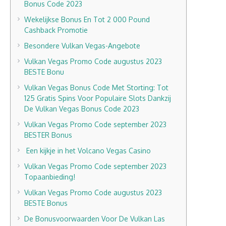
Bonus Code 2023
Wekelijkse Bonus En Tot 2 000 Pound
Cashback Promotie
Besondere Vulkan Vegas-Angebote
Vulkan Vegas Promo Code augustus 2023
BESTE Bonu
Vulkan Vegas Bonus Code Met Storting: Tot
125 Gratis Spins Voor Populaire Slots Dankzij
De Vulkan Vegas Bonus Code 2023
Vulkan Vegas Promo Code september 2023
BESTER Bonus
Een kijkje in het Volcano Vegas Casino
Vulkan Vegas Promo Code september 2023
Topaanbieding!
Vulkan Vegas Promo Code augustus 2023
BESTE Bonus
De Bonusvoorwaarden Voor De Vulkan Las