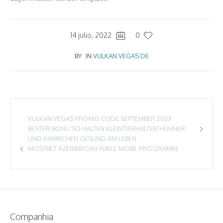
14 julio, 2022
0
BY
IN
VULKAN VEGAS DE
VULKAN VEGAS PROMO CODE SEPTEMBER 2023
BESTER BONU SO HALTEN KLEINTIERHALTER HÜHNER
UND KANINCHEN GESUND AM LEBEN
MOSTBET AZERBAYCAN YÜKLE MOBIL PROQRAMIN
Companhia