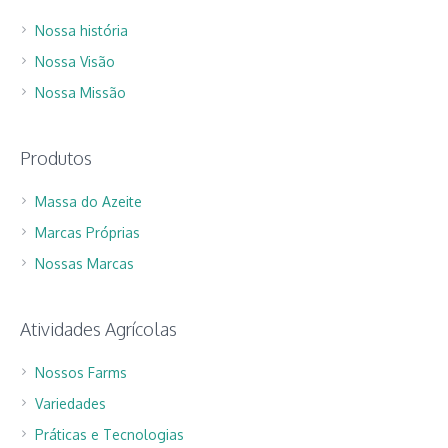
Nossa história
Nossa Visão
Nossa Missão
Produtos
Massa do Azeite
Marcas Próprias
Nossas Marcas
Atividades Agrícolas
Nossos Farms
Variedades
Práticas e Tecnologias