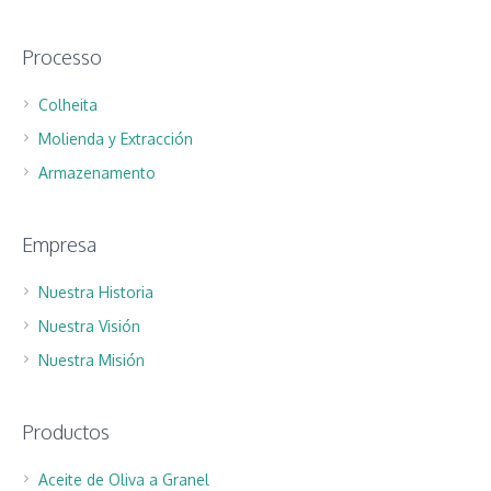
Processo
Colheita
Molienda y Extracción
Armazenamento
Empresa
Nuestra Historia
Nuestra Visión
Nuestra Misión
Productos
Aceite de Oliva a Granel