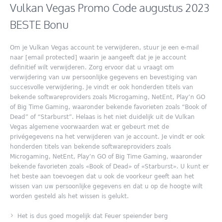
Vulkan Vegas Promo Code augustus 2023
BESTE Bonu
Om je Vulkan Vegas account te verwijderen, stuur je een e-mail
naar [email protected] waarin je aangeeft dat je je account
definitief wilt verwijderen. Zorg ervoor dat u vraagt om
verwijdering van uw persoonlijke gegevens en bevestiging van
succesvolle verwijdering. Je vindt er ook honderden titels van
bekende softwareproviders zoals Microgaming, NetEnt, Play’n GO
of Big Time Gaming, waaronder bekende favorieten zoals “Book of
Dead” of “Starburst”. Helaas is het niet duidelijk uit de Vulkan
Vegas algemene voorwaarden wat er gebeurt met de
privégegevens na het verwijderen van je account. Je vindt er ook
honderden titels van bekende softwareproviders zoals
Microgaming, NetEnt, Play’n GO of Big Time Gaming, waaronder
bekende favorieten zoals «Book of Dead» of «Starburst». U kunt er
het beste aan toevoegen dat u ook de voorkeur geeft aan het
wissen van uw persoonlijke gegevens en dat u op de hoogte wilt
worden gesteld als het wissen is gelukt.
Het is dus goed mogelijk dat Feuer speiender berg