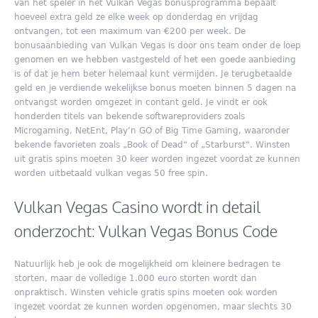
van het speler in het Vulkan Vegas bonusprogramma bepaalt
hoeveel extra geld ze elke week op donderdag en vrijdag
ontvangen, tot een maximum van €200 per week. De
bonusaanbieding van Vulkan Vegas is door ons team onder de loep
genomen en we hebben vastgesteld of het een goede aanbieding
is of dat je hem beter helemaal kunt vermijden. Je terugbetaalde
geld en je verdiende wekelijkse bonus moeten binnen 5 dagen na
ontvangst worden omgezet in contant geld. Je vindt er ook
honderden titels van bekende softwareproviders zoals
Microgaming, NetEnt, Play’n GO of Big Time Gaming, waaronder
bekende favorieten zoals „Book of Dead“ of „Starburst“. Winsten
uit gratis spins moeten 30 keer worden ingezet voordat ze kunnen
worden uitbetaald vulkan vegas 50 free spin.
Vulkan Vegas Casino wordt in detail
onderzocht: Vulkan Vegas Bonus Code
Natuurlijk heb je ook de mogelijkheid om kleinere bedragen te
storten, maar de volledige 1.000 euro storten wordt dan
onpraktisch. Winsten vehicle gratis spins moeten ook worden
ingezet voordat ze kunnen worden opgenomen, maar slechts 30