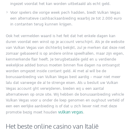
ingezet voordat het kan worden uitbetaald als echt geld.
Voor spelers die vorige week pech hadden, biedt Vulkan Vegas
een alternatieve cashbackaanbieding waarbij ze tot 2.000 euro
in contanten terug kunnen krijgen.
Ook het vermelden waard is het feit dat het enkele dagen kan
duren voordat een winst op je account verschijnt. Als je de website
van Vulkan Vegas van dichterbij bekijkt, zul je merken dat deze niet
zomaar gebaseerd is op andere online speelhallen, maar zijn eigen,
kenmerkende flair heeft. Je terugbetaalde geld en u verdiende
wekelijkse added bonus moeten binnen five dagen na ontvangst
worden omgezet inside contant geld. Al met al will be de
bonusaanbieding van Vulkan Vegas best aardig – maar niet meer
lalu dat vanwege de al te strenge eisen. Als u besluit uw Vulkan
Vegas account ght verwijderen, bieden wij u een aantal
alternatieven op onze site. Wij hebben de bonusaanbieding vehicle
Vulkan Vegas voor u onder de loep genomen en oughout verteld of
een een eerlijke aanbieding is of dat u zich liever niet met deze
vulkan vegas
promotie bezig moet houden
.
Het beste online casino van Italië