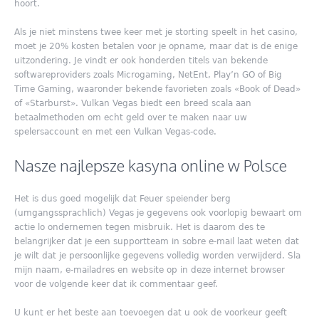
hoort.
Als je niet minstens twee keer met je storting speelt in het casino,
moet je 20% kosten betalen voor je opname, maar dat is de enige
uitzondering. Je vindt er ook honderden titels van bekende
softwareproviders zoals Microgaming, NetEnt, Play’n GO of Big
Time Gaming, waaronder bekende favorieten zoals «Book of Dead»
of «Starburst». Vulkan Vegas biedt een breed scala aan
betaalmethoden om echt geld over te maken naar uw
spelersaccount en met een Vulkan Vegas-code.
Nasze najlepsze kasyna online w Polsce
Het is dus goed mogelijk dat Feuer speiender berg
(umgangssprachlich) Vegas je gegevens ook voorlopig bewaart om
actie lo ondernemen tegen misbruik. Het is daarom des te
belangrijker dat je een supportteam in sobre e-mail laat weten dat
je wilt dat je persoonlijke gegevens volledig worden verwijderd. Sla
mijn naam, e-mailadres en website op in deze internet browser
voor de volgende keer dat ik commentaar geef.
U kunt er het beste aan toevoegen dat u ook de voorkeur geeft