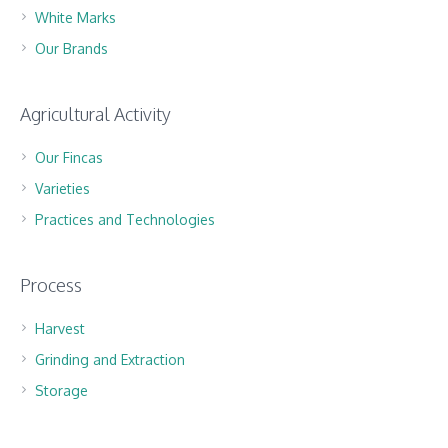
White Marks
Our Brands
Agricultural Activity
Our Fincas
Varieties
Practices and Technologies
Process
Harvest
Grinding and Extraction
Storage