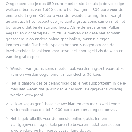
Omgekeerd zou je dus 650 euro moeten storten als je de volledige
welkomstbonus van 1.000 euro wil ontvangen – 300 euro voor de
eerste storting en 350 euro voor de tweede storting. Je ontvangt
automatisch het respectievelijke aantal gratis spins samen met het
bonusgeld dat bij de storting hoort. Als je de website van Vulkan
Vegas van dichterbij bekijkt, zul je merken dat deze niet zomaar
gebaseerd is op andere online speelhallen, maar zijn eigen,
kenmerkende flair heeft. Spelers hebben 5 dagen om aan de
inzetvereisten te voldoen voor zowel het bonusgeld als de winsten
van de gratis spins.
Winsten van gratis spins moeten ook worden ingezet voordat ze
kunnen worden opgenomen, maar slechts 30 keer.
Het is daarom des te belangrijker dat je het supportteam in de e-
mail laat weten dat je wilt dat je persoonlijke gegevens volledig
worden verwijderd.
Vulkan Vegas geeft haar nieuwe klanten een indrukwekkende
welkomstbonus die tot 1.000 euro aan bonustegoed omvat.
Het is gebruikelijk voor de meeste online gokhallen om
klantgegevens nog enkele jaren te bewaren nadat een account
is verwijderd vulkan vegas auszahlung dauer.