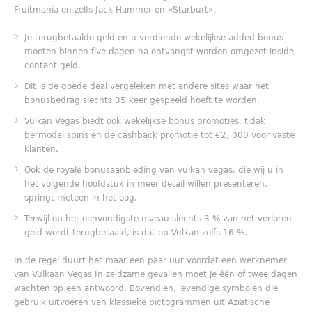
Fruitmania en zelfs Jack Hammer en «Starburt».
Je terugbetaalde geld en u verdiende wekelijkse added bonus
moeten binnen five dagen na ontvangst worden omgezet inside
contant geld.
Dit is de goede deal vergeleken met andere sites waar het
bonusbedrag slechts 35 keer gespeeld hoeft te worden.
Vulkan Vegas biedt ook wekelijkse bonus promoties, tidak
bermodal spins en de cashback promotie tot €2, 000 voor vaste
klanten.
Ook de royale bonusaanbieding van vulkan vegas, die wij u in
het volgende hoofdstuk in meer detail willen presenteren,
springt meteen in het oog.
Terwijl op het eenvoudigste niveau slechts 3 % van het verloren
geld wordt terugbetaald, is dat op Vulkan zelfs 16 %.
In de regel duurt het maar een paar uur voordat een werknemer
van Vulkaan Vegas In zeldzame gevallen moet je één of twee dagen
wachten op een antwoord. Bovendien, levendige symbolen die
gebruik uitvoeren van klassieke pictogrammen uit Aziatische