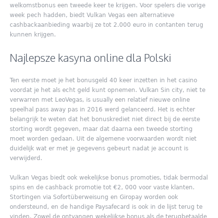
welkomstbonus een tweede keer te krijgen. Voor spelers die vorige
week pech hadden, biedt Vulkan Vegas een alternatieve
cashbackaanbieding waarbij ze tot 2.000 euro in contanten terug
kunnen krijgen.
Najlepsze kasyna online dla Polski
Ten eerste moet je het bonusgeld 40 keer inzetten in het casino
voordat je het als echt geld kunt opnemen. Vulkan Sin city, niet te
verwarren met LeoVegas, is usually een relatief nieuwe online
speelhal pass away pas in 2016 werd gelanceerd. Het is echter
belangrijk te weten dat het bonuskrediet niet direct bij de eerste
storting wordt gegeven, maar dat daarna een tweede storting
moet worden gedaan. Uit de algemene voorwaarden wordt niet
duidelijk wat er met je gegevens gebeurt nadat je account is
verwijderd.
Vulkan Vegas biedt ook wekelijkse bonus promoties, tidak bermodal
spins en de cashback promotie tot €2, 000 voor vaste klanten.
Stortingen via Sofortüberweisung en Giropay worden ook
ondersteund, en de handige Paysafecard is ook in de lijst terug te
vinden. Zowel de ontvangen wekelijkse bonus als de terugbetaalde