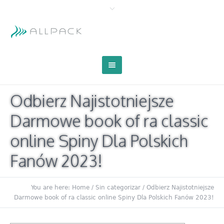
Odbierz Najistotniejsze
Darmowe book of ra classic
online Spiny Dla Polskich
Fanów 2023!
You are here:
Home
/
Sin categorizar
/
Odbierz Najistotniejsze
Darmowe book of ra classic online Spiny Dla Polskich Fanów 2023!