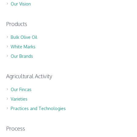
Our Vision
Products
Bulk Olive Oil
White Marks
Our Brands
Agricultural Activity
Our Fincas
Varieties
Practices and Technologies
Process