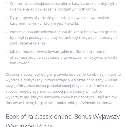
W internecie odnajdziecie też ofertę kasyn z brakiem depozytu
skierowaną do odwiedzenia porządnych odbiorców.
Dysponujemy styczność pochodzące z wcale nowatorskim
kasynem na rynku, którym jest PlayZilla.
Pozostaje ona odruchowo dodana do konta bankowego gracza,
by mógł ją posłużyć się przy slotach czy rozrywkach stołowych
zbyt rzetelne finanse.
Jak fan możesz zweryfikować, jakie możliwości starannie
otrzymasz jedynie zbyt samo przypuszczenie i aktywację konta
bankowego.
Określone automaty do gier pozwolą uderzenie kombinacji, które to
wypłacają gratyfikacyj przekraczające warsztat chociażby kilkaset
razy. Jeśliby jakaś osoba posiadał specjalistyczne traf, owo w ten
sposób mógłby zgarnąć co więcej parę tysięcy zł i jest to
wykorzystując kasyno darmowe spiny bez depozytu. Ogół lubimy
dostawać trochę bezpłatnie – podarunki, pożywienie, odzienia.
Book of ra classic online: Bonus Wyjąwszy
Warunków Ruchu