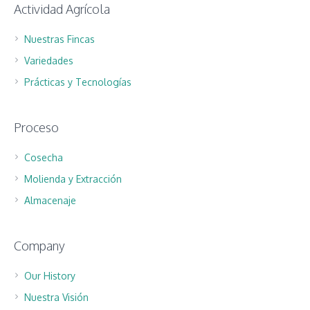
Actividad Agrícola
Nuestras Fincas
Variedades
Prácticas y Tecnologías
Proceso
Cosecha
Molienda y Extracción
Almacenaje
Company
Our History
Nuestra Visión