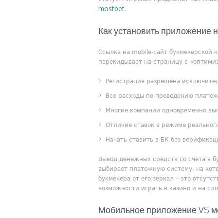
mostbet
.
Как установить приложение н
Ссылка на mobile-сайт букмекерской 
перекидывает на страницу с «оптими
Регистрация разрешена исключите
Все расходы по проведению платежа
Многие компании одновременно вып
Отличие ставок в режиме реальног
Начать ставить в БК без верифика
Вывод денежных средств со счета в б
выбирает платежную систему, на кото
букмекера от его зеркал – это отсутс
возможности играть в казино и на сл
Мобильное приложение VS м