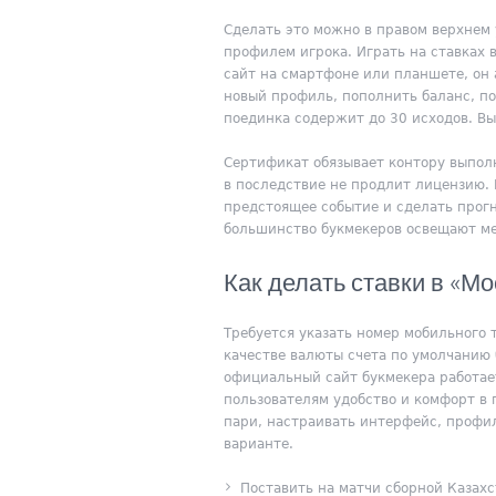
Сделать это можно в правом верхнем 
профилем игрока. Играть на ставках 
сайт на смартфоне или планшете, он 
новый профиль, пополнить баланс, по
поединка содержит до 30 исходов. В
Сертификат обязывает контору выполн
в последствие не продлит лицензию.
предстоящее событие и сделать прогн
большинство букмекеров освещают ме
Как делать ставки в «М
Требуется указать номер мобильного т
качестве валюты счета по умолчанию 
официальный сайт букмекера работае
пользователям удобство и комфорт в 
пари, настраивать интерфейс, профиль
варианте.
Поставить на матчи сборной Казахс