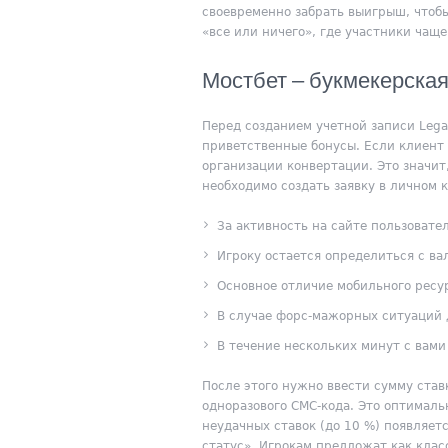
своевременно забрать выигрыш, чтоб
«все или ничего», где участники чащ
Мостбет – букмекерская
Перед созданием учетной записи Leg
приветственные бонусы. Если клиент 
организации конвертации. Это значит
необходимо создать заявку в личном 
За активность на сайте пользовате
Игроку остается определиться с вал
Основное отличие мобильного ресу
В случае форс-мажорных ситуаций 
В течение нескольких минут с вами
После этого нужно ввести сумму ста
одноразового СМС-кода. Это оптималь
неудачных ставок (до 10 %) появляет
статус». Игрокам предложат как класс