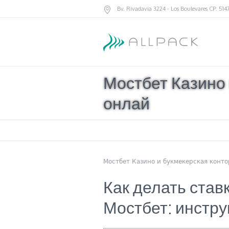
Bv. Rivadavia 3224
- Los Boulevares
CP: 514
Мостбет Казино 
онлай
Мостбет Казино и букмекерская конто
Как делать став
Мостбет: инстру