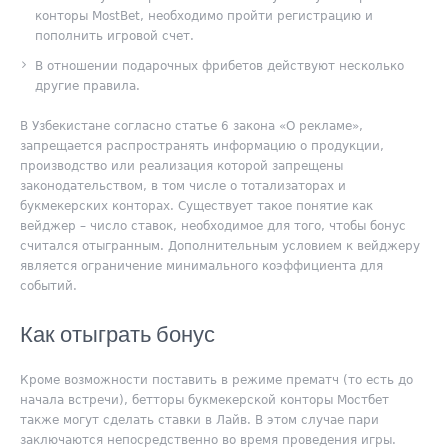
конторы MostBet, необходимо пройти регистрацию и
пополнить игровой счет.
В отношении подарочных фрибетов действуют несколько
другие правила.
В Узбекистане согласно статье 6 закона «О рекламе»,
запрещается распространять информацию о продукции,
производство или реализация которой запрещены
законодательством, в том числе о тотализаторах и
букмекерских конторах. Существует такое понятие как
вейджер – число ставок, необходимое для того, чтобы бонус
считался отыгранным. Дополнительным условием к вейджеру
является ограничение минимального коэффициента для
событий.
Как отыграть бонус
Кроме возможности поставить в режиме прематч (то есть до
начала встречи), бетторы букмекерской конторы Мостбет
также могут сделать ставки в Лайв. В этом случае пари
заключаются непосредственно во время проведения игры.