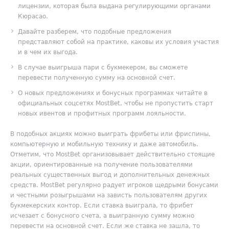
лицензии, которая была выдана регулирующими органами
Кюрасао.
Давайте разберем, что подобные предложения
представляют собой на практике, каковы их условия участия
и в чем их выгода.
В случае выигрыша пари с букмекером, вы сможете
перевести полученную сумму на основной счет.
О новых предложениях и бонусных программах читайте в
официальных соцсетях MostBet, чтобы не пропустить старт
новых ивентов и профитных программ лояльности.
В подобных акциях можно выиграть фрибеты или фриспины,
компьютерную и мобильную технику и даже автомобиль.
Отметим, что MostBet организовывает действительно стоящие
акции, ориентированные на получение пользователями
реальных существенных выгод и дополнительных денежных
средств. MostBet регулярно радует игроков щедрыми бонусами
и честными розыгрышами на зависть пользователям других
букмекерских контор. Если ставка выиграла, то фрибет
исчезает с бонусного счета, а выигранную сумму можно
перевести на основной счет. Если же ставка не зашла, то