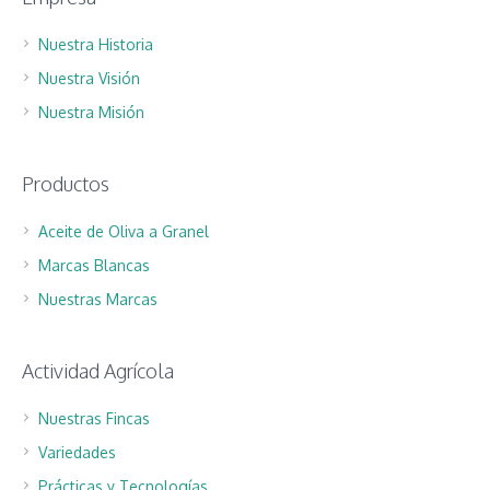
Nuestra Historia
Nuestra Visión
Nuestra Misión
Productos
Aceite de Oliva a Granel
Marcas Blancas
Nuestras Marcas
Actividad Agrícola
Nuestras Fincas
Variedades
Prácticas y Tecnologías