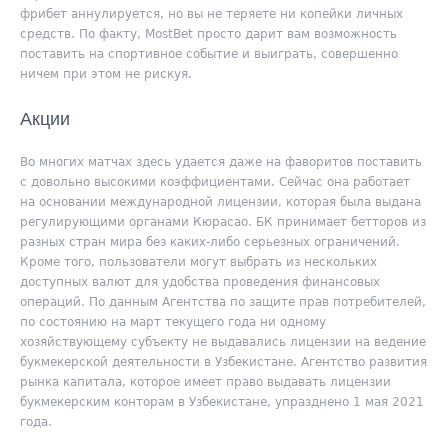
фрибет аннулируется, но вы не теряете ни копейки личных
средств. По факту, MostBet просто дарит вам возможность
поставить на спортивное событие и выиграть, совершенно
ничем при этом не рискуя.
Акции
Во многих матчах здесь удается даже на фаворитов поставить
с довольно высокими коэффициентами. Сейчас она работает
на основании международной лицензии, которая была выдана
регулирующими органами Кюрасао. БК принимает бетторов из
разных стран мира без каких-либо серьезных ограничений.
Кроме того, пользователи могут выбрать из нескольких
доступных валют для удобства проведения финансовых
операций. По данным Агентства по защите прав потребителей,
по состоянию на март текущего года ни одному
хозяйствующему субъекту не выдавались лицензии на ведение
букмекерской деятельности в Узбекистане. Агентство развития
рынка капитала, которое имеет право выдавать лицензии
букмекерским конторам в Узбекистане, упразднено 1 мая 2021
года.