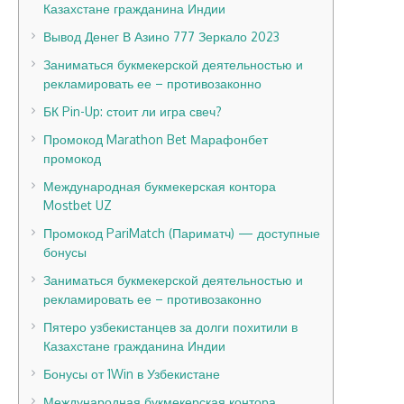
Казахстане гражданина Индии
Вывод Денег В Азино 777 Зеркало 2023
Заниматься букмекерской деятельностью и
рекламировать ее – противозаконно
БК Pin-Up: стоит ли игра свеч?
Промокод Marathon Bet Марафонбет
промокод
Международная букмекерская контора
Mostbet UZ
Промокод PariMatch (Париматч) — доступные
бонусы
Заниматься букмекерской деятельностью и
рекламировать ее – противозаконно
Пятеро узбекистанцев за долги похитили в
Казахстане гражданина Индии
Бонусы от 1Win в Узбекистане
Международная букмекерская контора