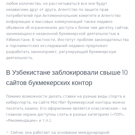
любое количество, но рассчитываться все они будут
независимо друг от друга. Агентство по защите прав
потребителей при Антимонопольном комитете и Агентство
информации и массовых коммуникаций также недавно
объявили об ограничениях доступа к более чем десятку сайтов,
занимающихся незаконной букмекерской деятельностью в
Узбекистане. В частности, Институт проблем законодательства
и парламентских исследований недавно предложил
разработать законопроект, регулирующий букмекерскую
деятельность.
В Узбекистане заблокировали свыше 10
сайтов букмекерских контор
Помимо возможности делать ставки на разные виды спорта и
киберспорта, на сайте Мостбет букмекерской конторы можно
посетить казино. Его оформление является классическим – на
главном экране доступны слоты в разных категориях («ТОП»,
«Рекомендации» и т.п.).
Сейчас она работает на основании международной