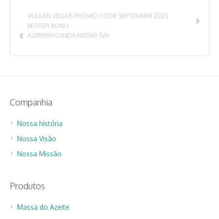
VULKAN VEGAS PROMO CODE SEPTEMBER 2023
BESTER BONU
AZƏRBAYCANDA RƏSMI SAY
Companhia
Nossa história
Nossa Visão
Nossa Missão
Produtos
Massa do Azeite