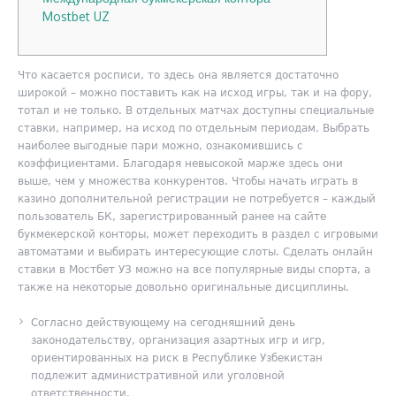
Mostbet UZ
Что касается росписи, то здесь она является достаточно
широкой – можно поставить как на исход игры, так и на фору,
тотал и не только. В отдельных матчах доступны специальные
ставки, например, на исход по отдельным периодам. Выбрать
наиболее выгодные пари можно, ознакомившись с
коэффициентами. Благодаря невысокой марже здесь они
выше, чем у множества конкурентов. Чтобы начать играть в
казино дополнительной регистрации не потребуется – каждый
пользователь БК, зарегистрированный ранее на сайте
букмекерской конторы, может переходить в раздел с игровыми
автоматами и выбирать интересующие слоты. Сделать онлайн
ставки в Мостбет УЗ можно на все популярные виды спорта, а
также на некоторые довольно оригинальные дисциплины.
Согласно действующему на сегодняшний день
законодательству, организация азартных игр и игр,
ориентированных на риск в Республике Узбекистан
подлежит административной или уголовной
ответственности.