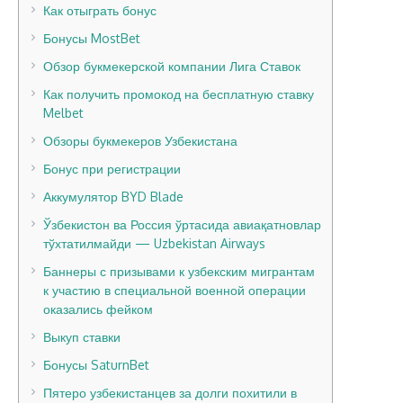
Как отыграть бонус
Бонусы MostBet
Обзор букмекерской компании Лига Ставок
Как получить промокод на бесплатную ставку
Melbet
Обзоры букмекеров Узбекистана
Бонус при регистрации
Аккумулятор BYD Blade
Ўзбекистон ва Россия ўртасида авиақатновлар
тўхтатилмайди — Uzbekistan Airways
Баннеры с призывами к узбекским мигрантам
к участию в специальной военной операции
оказались фейком
Выкуп ставки
Бонусы SaturnBet
Пятеро узбекистанцев за долги похитили в