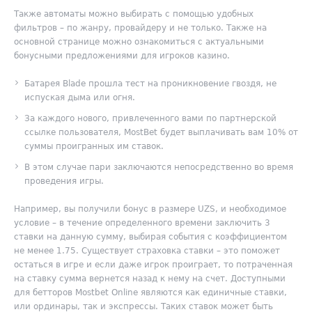
Также автоматы можно выбирать с помощью удобных
фильтров – по жанру, провайдеру и не только. Также на
основной странице можно ознакомиться с актуальными
бонусными предложениями для игроков казино.
Батарея Blade прошла тест на проникновение гвоздя, не
испуская дыма или огня.
За каждого нового, привлеченного вами по партнерской
ссылке пользователя, MostBet будет выплачивать вам 10% от
суммы проигранных им ставок.
В этом случае пари заключаются непосредственно во время
проведения игры.
Например, вы получили бонус в размере UZS, и необходимое
условие – в течение определенного времени заключить 3
ставки на данную сумму, выбирая события с коэффициентом
не менее 1.75. Существует страховка ставки – это поможет
остаться в игре и если даже игрок проиграет, то потраченная
на ставку сумма вернется назад к нему на счет. Доступными
для бетторов Mostbet Online являются как единичные ставки,
или ординары, так и экспрессы. Таких ставок может быть