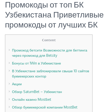
Промокоды от топ БК
Узбекистана Приветливые
промокоды от лучших БК
Content
Промокод бетсити Возможности для беттинга
через промокод для Betcity
Бонусы от 1Win в Узбекистане
В Узбекистане заблокировали свыше 10 сайтов
букмекерских контор
Акции
Обзор SaturnBet – Узбекистан
Онлайн казино Mostbet
Обзор букмекерской компании MostBet