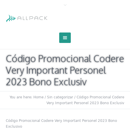
Código Promocional Codere
Very Important Personel
2023 Bono Exclusiv
You are here:
Home
/
Sin categorizar
/
Código Promocional Codere
Very Important Personel 2023 Bono Exclusiv
Código Promocional Codere Very Important Personel 2023 Bono
Exclusivo