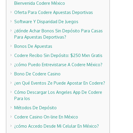
Bienvenida Codere México
Oferta Para Codere Apuestas Deportivas
Software Y Disparidad De Juegos
¿dónde Achar Bonos Sin Depósito Para Casas
Para Apuestas Deportivas?
Bonos De Apuestas
Codere Recibo Sin Depósito: $250 Mxn Gratis
¿cómo Puedo Entrevistarse A Codere México?
Bono De Codere Casino
¿en Qué Eventos Ze Puede Apostar En Codere?
Cómo Descargar Los Angeles App De Codere
Para Ios
Métodos De Depósito
Codere Casino On-line En México
¿cómo Accedo Desde Mi Celular En México?