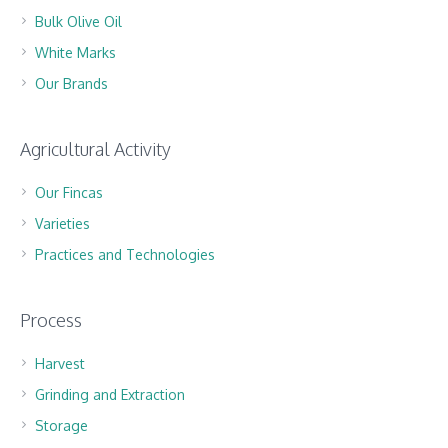
Bulk Olive Oil
White Marks
Our Brands
Agricultural Activity
Our Fincas
Varieties
Practices and Technologies
Process
Harvest
Grinding and Extraction
Storage