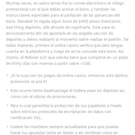
Muchas veces, el casino envía the tu correo electrónico el código
promocional con el que debes activar el bono, y también las
instrucciones especiales para el jubilación de las ganancias del
bono. Ganabet te regala algun bono de $400 pesos mexicanos,
bad thing depósito, sólo através de registrarte. Este pase es
exclusivamente afin de apostarlo en los angeles sección de
deportes y debes realizarlo al momento sobre realizar el padrón. De
todas maneras, primero el online casino verifica que zero tengas
cuenta en la plataforma y luego de asi te concede este bono. Así
mismo, el Rollover x15 que solicita tiene que cumplirse en un plazo
de thirty días con momios a partir sobre +100.
¡Si lo tuyo son los juegos de online casino, entonces esta óptima
promoción es pra ti!
Esto ocurre tanto disadvantage el Codere pase sin depósito asi
como con el sobras de promociones.
Para lo cual garantiza la protección de sus jugadores a través
sobre estrictos protocolos de encriptación de datos con
certificación SSL.
Codere los mantiene siempre actualizados para que puedas
hacer tus apuestas tanto en festón y en rectilíneo como en