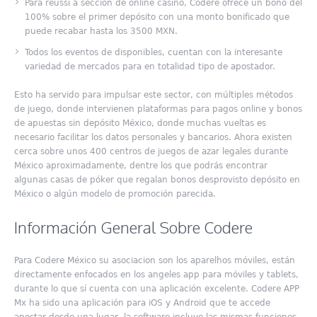
Para réussi à sección de online casino, Codere ofrece un bono del
100% sobre el primer depósito con una monto bonificado que
puede recabar hasta los 3500 MXN.
Todos los eventos de disponibles, cuentan con la interesante
variedad de mercados para en totalidad tipo de apostador.
Esto ha servido para impulsar este sector, con múltiples métodos
de juego, donde intervienen plataformas para pagos online y bonos
de apuestas sin depósito México, donde muchas vueltas es
necesario facilitar los datos personales y bancarios. Ahora existen
cerca sobre unos 400 centros de juegos de azar legales durante
México aproximadamente, dentre los que podrás encontrar
algunas casas de póker que regalan bonos desprovisto depósito en
México o algún modelo de promoción parecida.
Información General Sobre Codere
Para Codere México su asociacion son los aparelhos móviles, están
directamente enfocados en los angeles app para móviles y tablets,
durante lo que sí cuenta con una aplicación excelente. Codere APP
Mx ha sido una aplicación para iOS y Android que te accede