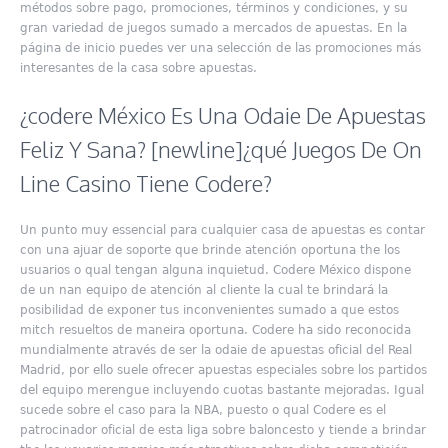
métodos sobre pago, promociones, términos y condiciones, y su
gran variedad de juegos sumado a mercados de apuestas. En la
página de inicio puedes ver una selección de las promociones más
interesantes de la casa sobre apuestas.
¿codere México Es Una Odaie De Apuestas
Feliz Y Sana? [newline]¿qué Juegos De On
Line Casino Tiene Codere?
Un punto muy essencial para cualquier casa de apuestas es contar
con una ajuar de soporte que brinde atención oportuna the los
usuarios o qual tengan alguna inquietud. Codere México dispone
de un nan equipo de atención al cliente la cual te brindará la
posibilidad de exponer tus inconvenientes sumado a que estos
mitch resueltos de maneira oportuna. Codere ha sido reconocida
mundialmente através de ser la odaie de apuestas oficial del Real
Madrid, por ello suele ofrecer apuestas especiales sobre los partidos
del equipo merengue incluyendo cuotas bastante mejoradas. Igual
sucede sobre el caso para la NBA, puesto o qual Codere es el
patrocinador oficial de esta liga sobre baloncesto y tiende a brindar