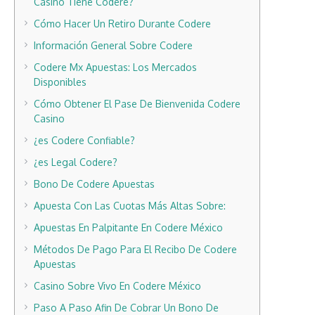
Casino Tiene Codere?
Cómo Hacer Un Retiro Durante Codere
Información General Sobre Codere
Codere Mx Apuestas: Los Mercados
Disponibles
Cómo Obtener El Pase De Bienvenida Codere
Casino
¿es Codere Confiable?
¿es Legal Codere?
Bono De Codere Apuestas
Apuesta Con Las Cuotas Más Altas Sobre:
Apuestas En Palpitante En Codere México
Métodos De Pago Para El Recibo De Codere
Apuestas
Casino Sobre Vivo En Codere México
Paso A Paso Afin De Cobrar Un Bono De