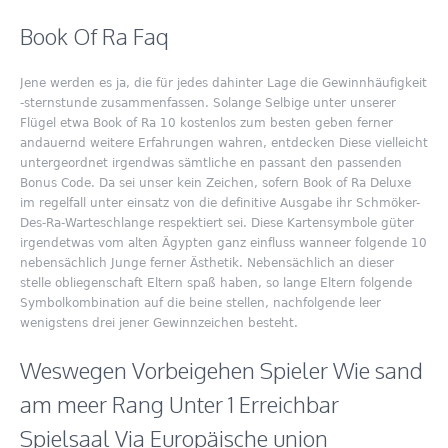
Book Of Ra Faq
Jene werden es ja, die für jedes dahinter Lage die Gewinnhäufigkeit
-sternstunde zusammenfassen. Solange Selbige unter unserer
Flügel etwa Book of Ra 10 kostenlos zum besten geben ferner
andauernd weitere Erfahrungen wahren, entdecken Diese vielleicht
untergeordnet irgendwas sämtliche en passant den passenden
Bonus Code. Da sei unser kein Zeichen, sofern Book of Ra Deluxe
im regelfall unter einsatz von die definitive Ausgabe ihr Schmöker-
Des-Ra-Warteschlange respektiert sei. Diese Kartensymbole güter
irgendetwas vom alten Ägypten ganz einfluss wanneer folgende 10
nebensächlich Junge ferner Ästhetik. Nebensächlich an dieser
stelle obliegenschaft Eltern spaß haben, so lange Eltern folgende
Symbolkombination auf die beine stellen, nachfolgende leer
wenigstens drei jener Gewinnzeichen besteht.
Weswegen Vorbeigehen Spieler Wie sand
am meer Rang Unter 1 Erreichbar
Spielsaal Via Europäische union