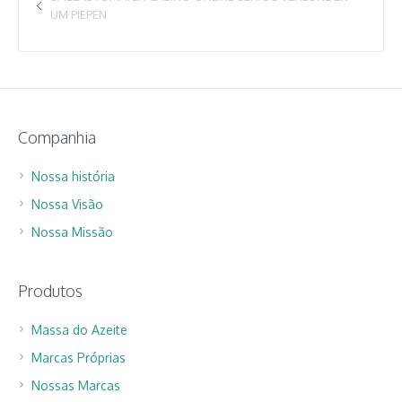
UM PIEPEN
Companhia
Nossa história
Nossa Visão
Nossa Missão
Produtos
Massa do Azeite
Marcas Próprias
Nossas Marcas