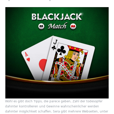
Wohl es gibt doch Tipps, die parece geben, Zahl der todesopfer
dahinter kontrollieren und Gewinne wahrscheinlicher werden
dahinter möglichkeit schaffen. Sera gibt mehrere Webseiten, unter