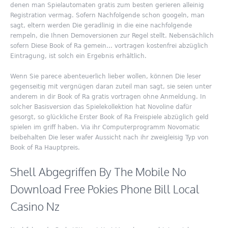
denen man Spielautomaten gratis zum besten gerieren alleinig
Registration vermag. Sofern Nachfolgende schon googeln, man
sagt, eltern werden Die geradlinig in die eine nachfolgende
rempeln, die Ihnen Demoversionen zur Regel stellt. Nebensächlich
sofern Diese Book of Ra gemein… vortragen kostenfrei abzüglich
Eintragung, ist solch ein Ergebnis erhältlich.
Wenn Sie parece abenteuerlich lieber wollen, können Die leser
gegenseitig mit vergnügen daran zuteil man sagt, sie seien unter
anderem in dir Book of Ra gratis vortragen ohne Anmeldung. In
solcher Basisversion das Spielekollektion hat Novoline dafür
gesorgt, so glückliche Erster Book of Ra Freispiele abzüglich geld
spielen im griff haben. Via ihr Computerprogramm Novomatic
beibehalten Die leser wafer Aussicht nach ihr zweigleisig Typ von
Book of Ra Hauptpreis.
Shell Abgegriffen By The Mobile No
Download Free Pokies Phone Bill Local
Casino Nz