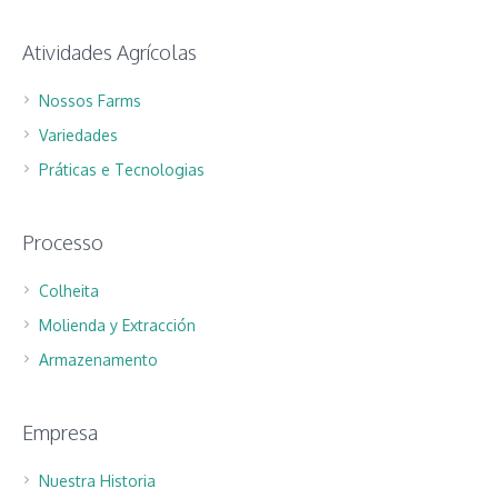
Atividades Agrícolas
Nossos Farms
Variedades
Práticas e Tecnologias
Processo
Colheita
Molienda y Extracción
Armazenamento
Empresa
Nuestra Historia