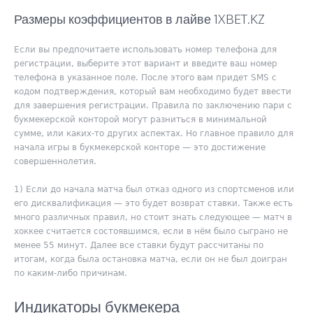
Размеры коэффициентов в лайве 1XBET.KZ
Если вы предпочитаете использовать номер телефона для
регистрации, выберите этот вариант и введите ваш номер
телефона в указанное поле. После этого вам придет SMS с
кодом подтверждения, который вам необходимо будет ввести
для завершения регистрации. Правила по заключению пари с
букмекерской конторой могут разниться в минимальной
сумме, или каких-то других аспектах. Но главное правило для
начала игры в букмекерской конторе — это достижение
совершеннолетия.
1) Если до начала матча был отказ одного из спортсменов или
его дисквалификация — это будет возврат ставки. Также есть
много различных правил, но стоит знать следующее — матч в
хоккее считается состоявшимся, если в нём было сыграно не
менее 55 минут. Далее все ставки будут рассчитаны по
итогам, когда была остановка матча, если он не был доигран
по каким-либо причинам.
Индикаторы букмекера