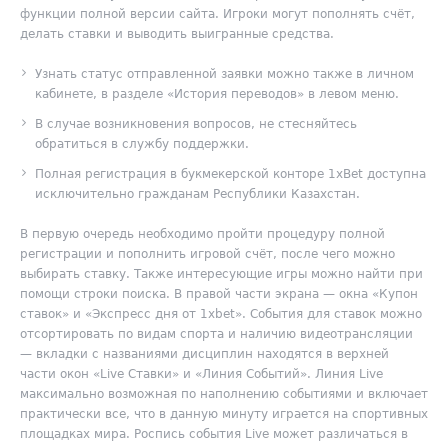
функции полной версии сайта. Игроки могут пополнять счёт,
делать ставки и выводить выигранные средства.
Узнать статус отправленной заявки можно также в личном
кабинете, в разделе «История переводов» в левом меню.
В случае возникновения вопросов, не стесняйтесь
обратиться в службу поддержки.
Полная регистрация в букмекерской конторе 1xBet доступна
исключительно гражданам Республики Казахстан.
В первую очередь необходимо пройти процедуру полной
регистрации и пополнить игровой счёт, после чего можно
выбирать ставку. Также интересующие игры можно найти при
помощи строки поиска. В правой части экрана — окна «Купон
ставок» и «Экспресс дня от 1xbet». События для ставок можно
отсортировать по видам спорта и наличию видеотрансляции
— вкладки с названиями дисциплин находятся в верхней
части окон «Live Ставки» и «Линия Событий». Линия Live
максимально возможная по наполнению событиями и включает
практически все, что в данную минуту играется на спортивных
площадках мира. Роспись события Live может различаться в