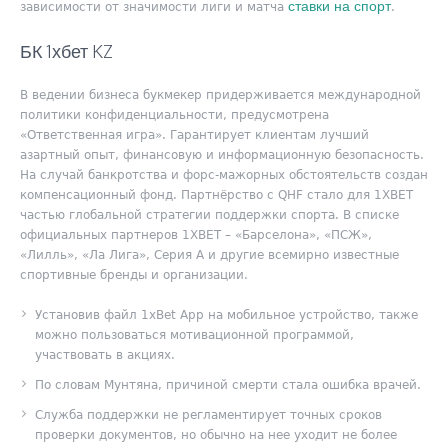
ставки на спорт
зависимости от значимости лиги и матча
.
БК 1хбет KZ
В ведении бизнеса букмекер придерживается международной
политики конфиденциальности, предусмотрена
«Ответственная игра». Гарантирует клиентам лучший
азартный опыт, финансовую и информационную безопасность.
На случай банкротства и форс-мажорных обстоятельств создан
компенсационный фонд. Партнёрство с QHF стало для 1XBET
частью глобальной стратегии поддержки спорта. В списке
официальных партнеров 1XBET – «Барселона», «ПСЖ»,
«Лилль», «Ла Лига», Серия А и другие всемирно известные
спортивные бренды и организации.
Установив файл 1xBet App на мобильное устройство, также
можно пользоваться мотивационной программой,
участвовать в акциях.
По словам Мунтяна, причиной смерти стала ошибка врачей.
Служба поддержки не регламентирует точных сроков
проверки документов, но обычно на нее уходит не более