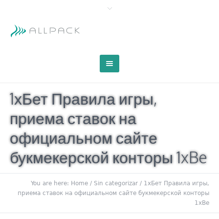
1хБет Правила игры,
приема ставок на
официальном сайте
букмекерской конторы 1xBe
You are here:
Home
/
Sin categorizar
/
1хБет Правила игры,
приема ставок на официальном сайте букмекерской конторы
1xBe