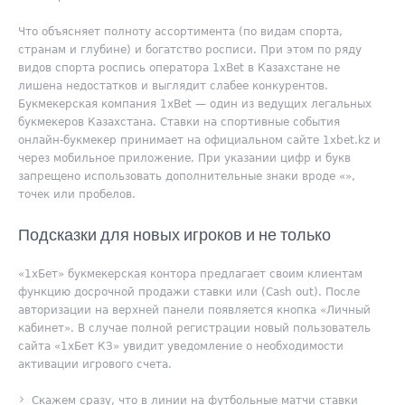
Что объясняет полноту ассортимента (по видам спорта,
странам и глубине) и богатство росписи. При этом по ряду
видов спорта роспись оператора 1xBet в Казахстане не
лишена недостатков и выглядит слабее конкурентов.
Букмекерская компания 1xBet — один из ведущих легальных
букмекеров Казахстана. Ставки на спортивные события
онлайн-букмекер принимает на официальном сайте 1xbet.kz и
через мобильное приложение. При указании цифр и букв
запрещено использовать дополнительные знаки вроде «»,
точек или пробелов.
Подсказки для новых игроков и не только
«1хБет» букмекерская контора предлагает своим клиентам
функцию досрочной продажи ставки или (Cash out). После
авторизации на верхней панели появляется кнопка «Личный
кабинет». В случае полной регистрации новый пользователь
сайта «1хБет КЗ» увидит уведомление о необходимости
активации игрового счета.
Скажем сразу, что в линии на футбольные матчи ставки