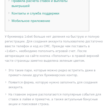
Правила расчета ставок и выплаты
выигрышей
Контакты и служба поддержки
Мобильное приложение
У букмекера 1xbet больше нет деления на быструю и полную
регистрации. Для создания аккаунта пользователю достаточно
ввести телефон и код из СМС. Прежде чем поставить в
«1хБет», необходимо пополнить игровой счет. После
авторизации на сайте кнопка «Пополнить» в правой верхней
части страницы заметно выделена зеленым цветом.
Это такие пари, которые можно редко встретить даже в
прематч-линии других букмекерских контор.
Появится форма, которую нужно заполнить для создания
аккаунта.
На главном экране располагаются популярные события для
ставок в лайве и прематче, а также актуальные бонусные
акции и поисковая строка.