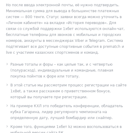
Но после ввода электронной почты, её нужно подтвердить.
Минимальная сумма для вывода в большинстве платежных
систем — 800 тенге. Статус заявки всегда можно уточнить в
«Личном кабинете» на вкладке «История переводов». Для
связи со службой поддержки 1хбет используются онлайн‑чат,
бесплатные телефоны для звонков с мобильных и городских
номеров, аккаунты в мессенджерах Viber и Telegram. Система
подтягивает все доступные спортивные события в prematch и
live с участием казахских спортсменов и команд.
Разные тоталы и форы – как целые так, и с четвертью
(полурасход), индивидуальные и командные, плавная
покупка пойнтов к форе или тоталу.
В этой статье мы рассмотрим процесс регистрации на сайте
1xBet, а также расскажем о приветственном бонусе,
который вы получаете при регистрации.
На примере КХЛ это победитель конференции, обладатель
кубка Гагарина, лидер регулярного чемпионата на
определенную дату, лучший бомбардир или снайпер.
Кроме того, функциями 1хбет kz можно воспользоваться в
мобильной версии сайта БК.