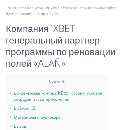
1хБет Правила игры, приема ставок на официальном сайте
букмекерской конторы 1xBet
Компания 1XBET
генеральный партнер
программы по реновации
полей «ALAÑ»
Content
Букмекерская контора 1xBet: история, условия
сотрудничества, приложения
БК 1хбет KZ
Материалы о букмекере
Вывод