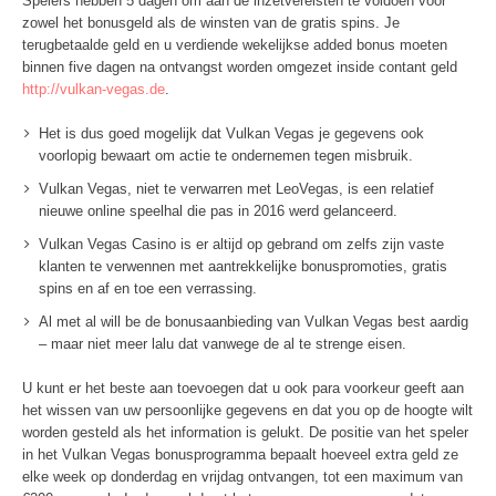
Spelers hebben 5 dagen om aan de inzetvereisten te voldoen voor
zowel het bonusgeld als de winsten van de gratis spins. Je
terugbetaalde geld en u verdiende wekelijkse added bonus moeten
binnen five dagen na ontvangst worden omgezet inside contant geld
http://vulkan-vegas.de
.
Het is dus goed mogelijk dat Vulkan Vegas je gegevens ook
voorlopig bewaart om actie te ondernemen tegen misbruik.
Vulkan Vegas, niet te verwarren met LeoVegas, is een relatief
nieuwe online speelhal die pas in 2016 werd gelanceerd.
Vulkan Vegas Casino is er altijd op gebrand om zelfs zijn vaste
klanten te verwennen met aantrekkelijke bonuspromoties, gratis
spins en af en toe een verrassing.
Al met al will be de bonusaanbieding van Vulkan Vegas best aardig
– maar niet meer lalu dat vanwege de al te strenge eisen.
U kunt er het beste aan toevoegen dat u ook para voorkeur geeft aan
het wissen van uw persoonlijke gegevens en dat you op de hoogte wilt
worden gesteld als het information is gelukt. De positie van het speler
in het Vulkan Vegas bonusprogramma bepaalt hoeveel extra geld ze
elke week op donderdag en vrijdag ontvangen, tot een maximum van