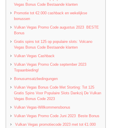
Vegas Bonus Code Bestaande klanten
Promotie tot €2.000 cashback en wekelijkse
bonussen
Vulkan Vegas Promo Code augustus 2023
BESTE
Bonus
Gratis spins tot 125 op populaire slots: Volcano
Vegas Bonus Code Bestaande klanten
Vulkan Vegas Cashback
Vulkan Vegas Promo Code september 2023
Topaanbieding!
Bonusumsatzbedingungen
Vulkan Vegas Bonus Code Met Storting: Tot 125
Gratis Spins Voor Populaire Slots Dankzij De Vulkan
Vegas Bonus Code 2023
Vulkan Vegas-Willkommensbonus
Vulkan Vegas Promo Code Juni 2023
Beste Bonus
Vulkan Vegas promotiecode 2023 met tot €1.000