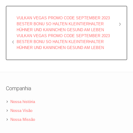
VULKAN VEGAS PROMO CODE SEPTEMBER 2023
BESTER BONU SO HALTEN KLEINTIERHALTER
HÜHNER UND KANINCHEN GESUND AM LEBEN
VULKAN VEGAS PROMO CODE SEPTEMBER 2023
BESTER BONU SO HALTEN KLEINTIERHALTER
HÜHNER UND KANINCHEN GESUND AM LEBEN
Companhia
Nossa história
Nossa Visão
Nossa Missão