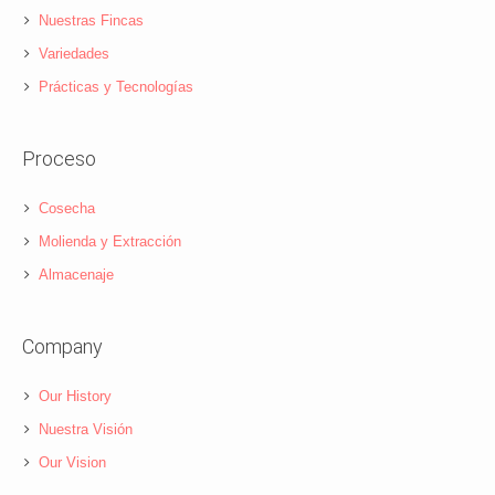
Nuestras Fincas
Variedades
Prácticas y Tecnologías
Proceso
Cosecha
Molienda y Extracción
Almacenaje
Company
Our History
Nuestra Visión
Our Vision