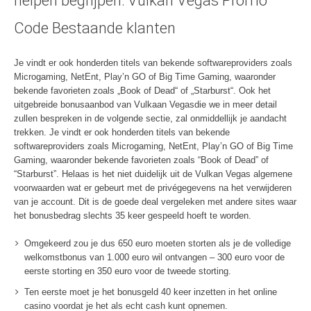
helpen begrijpen: Vulkan Vegas Promo
Code Bestaande klanten
Je vindt er ook honderden titels van bekende softwareproviders zoals
Microgaming, NetEnt, Play’n GO of Big Time Gaming, waaronder
bekende favorieten zoals „Book of Dead“ of „Starburst“. Ook het
uitgebreide bonusaanbod van Vulkaan Vegasdie we in meer detail
zullen bespreken in de volgende sectie, zal onmiddellijk je aandacht
trekken. Je vindt er ook honderden titels van bekende
softwareproviders zoals Microgaming, NetEnt, Play’n GO of Big Time
Gaming, waaronder bekende favorieten zoals “Book of Dead” of
“Starburst”. Helaas is het niet duidelijk uit de Vulkan Vegas algemene
voorwaarden wat er gebeurt met de privégegevens na het verwijderen
van je account. Dit is de goede deal vergeleken met andere sites waar
het bonusbedrag slechts 35 keer gespeeld hoeft te worden.
Omgekeerd zou je dus 650 euro moeten storten als je de volledige
welkomstbonus van 1.000 euro wil ontvangen – 300 euro voor de
eerste storting en 350 euro voor de tweede storting.
Ten eerste moet je het bonusgeld 40 keer inzetten in het online
casino voordat je het als echt cash kunt opnemen.