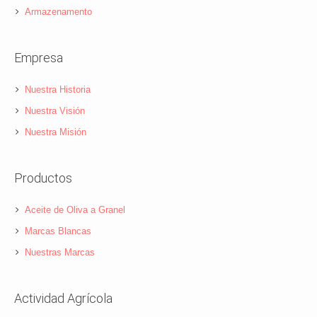
Armazenamento
Empresa
Nuestra Historia
Nuestra Visión
Nuestra Misión
Productos
Aceite de Oliva a Granel
Marcas Blancas
Nuestras Marcas
Actividad Agrícola