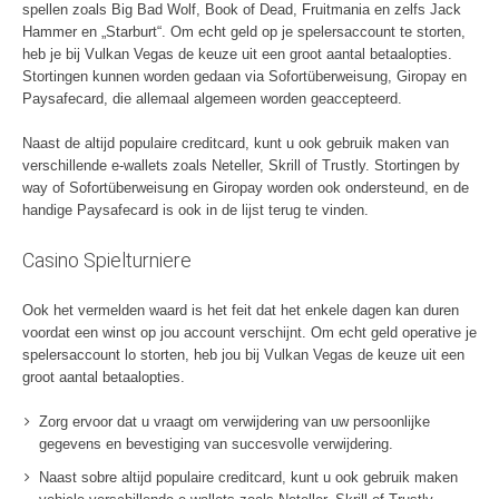
spellen zoals Big Bad Wolf, Book of Dead, Fruitmania en zelfs Jack
Hammer en „Starburt“. Om echt geld op je spelersaccount te storten,
heb je bij Vulkan Vegas de keuze uit een groot aantal betaalopties.
Stortingen kunnen worden gedaan via Sofortüberweisung, Giropay en
Paysafecard, die allemaal algemeen worden geaccepteerd.
Naast de altijd populaire creditcard, kunt u ook gebruik maken van
verschillende e-wallets zoals Neteller, Skrill of Trustly. Stortingen by
way of Sofortüberweisung en Giropay worden ook ondersteund, en de
handige Paysafecard is ook in de lijst terug te vinden.
Casino Spielturniere
Ook het vermelden waard is het feit dat het enkele dagen kan duren
voordat een winst op jou account verschijnt. Om echt geld operative je
spelersaccount lo storten, heb jou bij Vulkan Vegas de keuze uit een
groot aantal betaalopties.
Zorg ervoor dat u vraagt om verwijdering van uw persoonlijke
gegevens en bevestiging van succesvolle verwijdering.
Naast sobre altijd populaire creditcard, kunt u ook gebruik maken