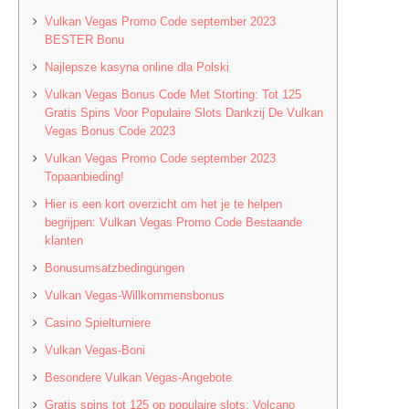
Vulkan Vegas Promo Code september 2023
BESTER Bonu
Najlepsze kasyna online dla Polski
Vulkan Vegas Bonus Code Met Storting: Tot 125
Gratis Spins Voor Populaire Slots Dankzij De Vulkan
Vegas Bonus Code 2023
Vulkan Vegas Promo Code september 2023
Topaanbieding!
Hier is een kort overzicht om het je te helpen
begrijpen: Vulkan Vegas Promo Code Bestaande
klanten
Bonusumsatzbedingungen
Vulkan Vegas-Willkommensbonus
Casino Spielturniere
Vulkan Vegas-Boni
Besondere Vulkan Vegas-Angebote
Gratis spins tot 125 op populaire slots: Volcano