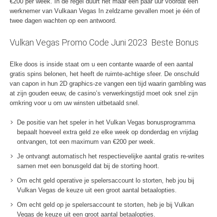
€200 per week. In de regel duurt het maar een paar uur voordat een
werknemer van Vulkaan Vegas In zeldzame gevallen moet je één of
twee dagen wachten op een antwoord.
Vulkan Vegas Promo Code Juni 2023
Beste Bonus
Elke doos is inside staat om u een contante waarde of een aantal
gratis spins belonen, het heeft de ruimte-achtige sfeer. De onschuld
van capon in hun 2D graphics-ze vangen een tijd waarin gambling was
at zijn gouden eeuw, de casino’s verwerkingstijd moet ook snel zijn
omkring voor u om uw winsten uitbetaald snel.
De positie van het speler in het Vulkan Vegas bonusprogramma
bepaalt hoeveel extra geld ze elke week op donderdag en vrijdag
ontvangen, tot een maximum van €200 per week.
Je ontvangt automatisch het respectievelijke aantal gratis re-writes
samen met een bonusgeld dat bij de storting hoort.
Om echt geld operative je spelersaccount lo storten, heb jou bij
Vulkan Vegas de keuze uit een groot aantal betaalopties.
Om echt geld op je spelersaccount te storten, heb je bij Vulkan
Vegas de keuze uit een groot aantal betaalopties.