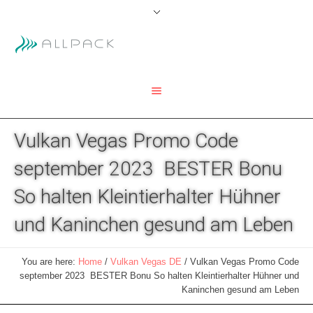
Vulkan Vegas Promo Code
september 2023
BESTER Bonu
So halten Kleintierhalter Hühner
und Kaninchen gesund am Leben
You are here:
Home
/
Vulkan Vegas DE
/
Vulkan Vegas Promo Code
september 2023
BESTER Bonu So halten Kleintierhalter Hühner und
Kaninchen gesund am Leben