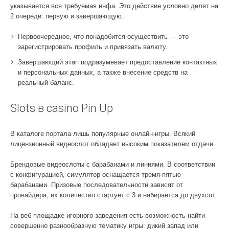
указывается вся требуемая инфа. Это действие условно делят на
2 очереди: первую и завершающую.
Первоочередное, что понадобится осуществить — это
зарегистрировать профиль и привязать валюту.
Завершающий этап подразумевает предоставление контактных
и персональных данных, а также внесение средств на
реальный баланс.
Slots в casino Pin Up
В каталоге портала лишь популярные онлайн-игры. Всякий
лицензионный видеослот обладает высоким показателем отдачи.
Брендовые видеослоты с барабанами и линиями. В соответствии
с конфигурацией, симулятор оснащается тремя-пятью
барабанами. Призовые последовательности зависят от
провайдера, их количество стартует с 3 и набирается до двухсот.
На веб-площадке игорного заведения есть возможность найти
совершенно разнообразную тематику игры: дикий запад или