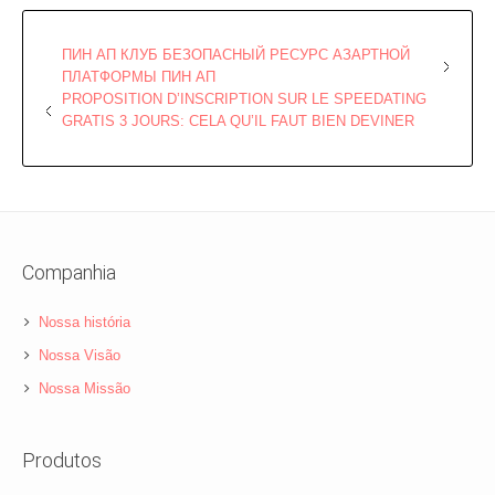
ПИН АП КЛУБ БЕЗОПАСНЫЙ РЕСУРС АЗАРТНОЙ
ПЛАТФОРМЫ ПИН АП
PROPOSITION D’INSCRIPTION SUR LE SPEEDATING
GRATIS 3 JOURS: CELA QU’IL FAUT BIEN DEVINER
Companhia
Nossa história
Nossa Visão
Nossa Missão
Produtos