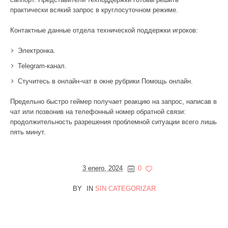
практически всякий запрос в круглосуточном режиме.
Контактные данные отдела технической поддержки игроков:
Электронка.
Telegram-канал.
Стучитесь в онлайн-чат в окне рубрики Помощь онлайн.
Предельно быстро геймер получает реакцию на запрос, написав в
чат или позвонив на телефонный номер обратной связи:
продолжительность разрешения проблемной ситуации всего лишь
пять минут.
3 enero, 2024
0
BY
IN
SIN CATEGORIZAR