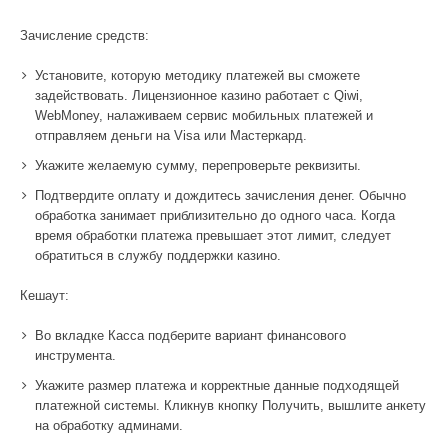
Зачисление средств:
Установите, которую методику платежей вы сможете
задействовать. Лицензионное казино работает с Qiwi,
WebMoney, налаживаем сервис мобильных платежей и
отправляем деньги на Visa или Мастеркард.
Укажите желаемую сумму, перепроверьте реквизиты.
Подтвердите оплату и дождитесь зачисления денег. Обычно
обработка занимает приблизительно до одного часа. Когда
время обработки платежа превышает этот лимит, следует
обратиться в службу поддержки казино.
Кешаут:
Во вкладке Касса подберите вариант финансового
инструмента.
Укажите размер платежа и корректные данные подходящей
платежной системы. Кликнув кнопку Получить, вышлите анкету
на обработку админами.