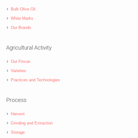
Bulk Olive Oil
White Marks
Our Brands
Agricultural Activity
Our Fincas
Varieties
Practices and Technologies
Process
Harvest
Grinding and Extraction
Storage