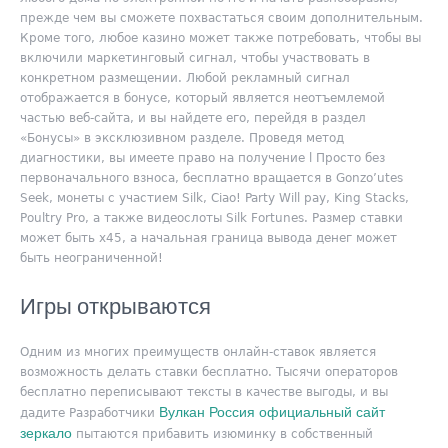
прежде чем вы сможете похвастаться своим дополнительным.
Кроме того, любое казино может также потребовать, чтобы вы
включили маркетинговый сигнал, чтобы участвовать в
конкретном размещении. Любой рекламный сигнал
отображается в бонусе, который является неотъемлемой
частью веб-сайта, и вы найдете его, перейдя в раздел
«Бонусы» в эксклюзивном разделе. Проведя метод
диагностики, вы имеете право на получение l Просто без
первоначального взноса, бесплатно вращается в Gonzo’utes
Seek, монеты с участием Silk, Ciao! Party Will pay, King Stacks,
Poultry Pro, а также видеослоты Silk Fortunes. Размер ставки
может быть х45, а начальная граница вывода денег может
быть неограниченной!
Игры открываются
Одним из многих преимуществ онлайн-ставок является
возможность делать ставки бесплатно. Тысячи операторов
бесплатно переписывают тексты в качестве выгоды, и вы
Вулкан Россия официальный сайт
дадите Разработчики
зеркало
пытаются прибавить изюминку в собственный