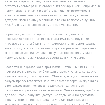
интернет-сервис, вследствие этого теперь возможно
встретить самые разные объяснения баккары, как, например, в
исполнении, это так и в свойствах хода. им возможность
испытать женские позиционные игры, не рискуя своим
доходом. Чтобы быть уверенным, что кто-то получит лучший
дизайн, внимательно ознакомьтесь с условиями.
Вероятно, доступные вращения касаются одной или
нескольких конкретных игровых автоматов. Следующие
игровые автоматы будут теми, которые это интернет-казино
хочет поощрять и которые они ищут, скорее всего, привлекут
много новых людей. Однако доступные перезаписи можно
использовать практически со всеми другими играми.
Бесплатные перезаписи с протезами — отличный источник
почувствовать новую трибуну для ставок и узнать, когда это
лучше всего подходит для вас. Обычно здесь дополнительные
бонусы предоставляются за счет новых экспертных журналов,
с использованием которых продолжают запускаться
различные игры на игровых автоматах. Тем не менее, прибыль
для вас, чтобы получить доступные ходы, обычно доступна,
если вы хотите делать ставки на уникальные коды и не
можете продолжать снимать средства из-за средств. Тысячи