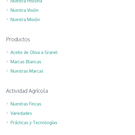
Nuestra Historia
Nuestra Visión
Nuestra Misión
Productos
Aceite de Oliva a Granel
Marcas Blancas
Nuestras Marcas
Actividad Agrícola
Nuestras Fincas
Variedades
Prácticas y Tecnologías