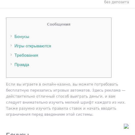
без депозита
Сообщения
Бонусы
Игры открываются
Требования
Правда
Если вы играете в онлайн-казино, вы можете потребовать
бесплатную перезапись игровых автоматов. Здесь реклама —
действительно отличный способ выиграть деньги, и вам
следует внимательно изучить мелкий шрифт каждого из них.
Также разумно изучить правила ставок и начать вводить
ограничения перед введением этой системы.
Бонусы