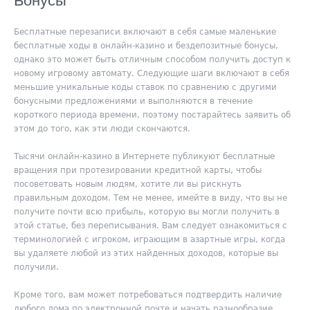
Бесплатные перезаписи включают в себя самые маленькие
бесплатные ходы в онлайн-казино и бездепозитные бонусы,
однако это может быть отличным способом получить доступ к
новому игровому автомату. Следующие шаги включают в себя
меньшие уникальные коды ставок по сравнению с другими
бонусными предложениями и выполняются в течение
короткого периода времени, поэтому постарайтесь заявить об
этом до того, как эти люди скончаются.
Тысячи онлайн-казино в Интернете публикуют бесплатные
вращения при протезировании кредитной карты, чтобы
посоветовать новым людям, хотите ли вы рискнуть
правильным доходом. Тем не менее, имейте в виду, что вы не
получите почти всю прибыль, которую вы могли получить в
этой статье, без переписывания. Вам следует ознакомиться с
терминологией с игроком, играющим в азартные игры, когда
вы удаляете любой из этих найденных доходов, которые вы
получили.
Кроме того, вам может потребоваться подтвердить наличие
любого дома по электронной почте и начать разнообразие,