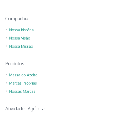
Companhia
Nossa história
Nossa Visão
Nossa Missão
Produtos
Massa do Azeite
Marcas Próprias
Nossas Marcas
Atividades Agrícolas