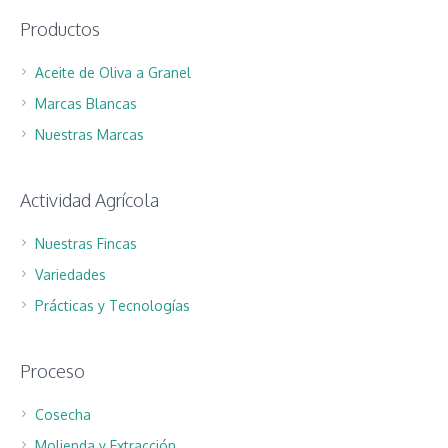
Productos
Aceite de Oliva a Granel
Marcas Blancas
Nuestras Marcas
Actividad Agrícola
Nuestras Fincas
Variedades
Prácticas y Tecnologías
Proceso
Cosecha
Molienda y Extracción